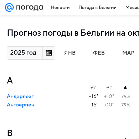
Новости
Погода в Бельгии
Месяц
Прогноз погоды в Бельгии на ок
2025 год
ЯНВ
ФЕВ
МАР
А
t°C
t°C
Андерлехт
+16°
+10°
79%
Антверпен
+16°
+10°
79%
В