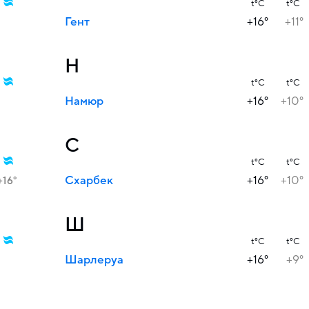
t°C
t°C
Гент
+16°
+11°
Н
t°C
t°C
Намюр
+16°
+10°
С
t°C
t°C
Схарбек
+16°
+10°
+16°
Ш
t°C
t°C
Шарлеруа
+16°
+9°