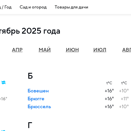
 / Год
Сад и огород
Товары для дачи
тябрь 2025 года
АПР
МАЙ
ИЮН
ИЮЛ
АВ
Б
t°C
t°C
Бовешен
+16°
+10°
Брюгге
+16°
+11°
+16°
Брюссель
+16°
+10°
Г