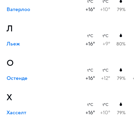
t°C
t°C
Ватерлоо
+16°
+10°
79%
Л
t°C
t°C
Льеж
+16°
+9°
80%
О
t°C
t°C
Остенде
+16°
+12°
79%
Х
t°C
t°C
Хасселт
+16°
+10°
79%