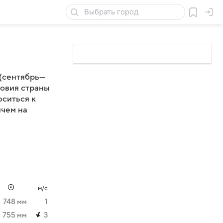
 (сентябрь—
ловия страны
ситься к
ичем на
м/с
748 мм
1
755 мм
3