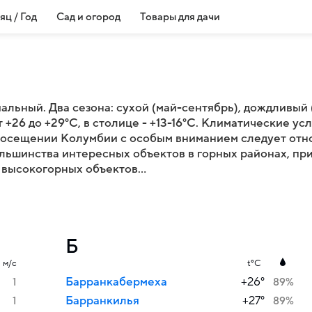
яц / Год
Сад и огород
Товары для дачи
альный. Два сезона: сухой (май-сентябрь), дождливый
+26 до +29°C, в столице - +13-16°C. Климатические ус
посещении Колумбии с особым вниманием следует отно
льшинства интересных объектов в горных районах, пр
высокогорных объектов...
Б
м/с
t°C
Барранкабермеха
+26°
1
89%
Барранкилья
+27°
1
89%