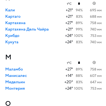
t°C
Кали
+21°
94%
695 мм
Картаго
+21°
83%
688 мм
Картахена
+27°
89%
758 мм
Картахена Дель Чайра
+21°
99%
740 мм
Куибдо
+24°
100%
753 мм
Кукута
+24°
83%
740 мм
М
t°C
Маламбо
+27°
89%
758 мм
Манисалес
+14°
88%
607 мм
Медельин
+20°
83%
647 мм
Монтерия
+24°
100%
753 мм
О