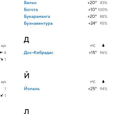
Бельо
+20°
83%
Богота
+10°
100%
Букараманга
+20°
88%
Буэнавентура
+24°
95%
Д
м/с
t°C
Дос-Кебрадас
+15°
4
96%
1
Й
м/с
t°C
Йопаль
+25°
1
94%
1
Л