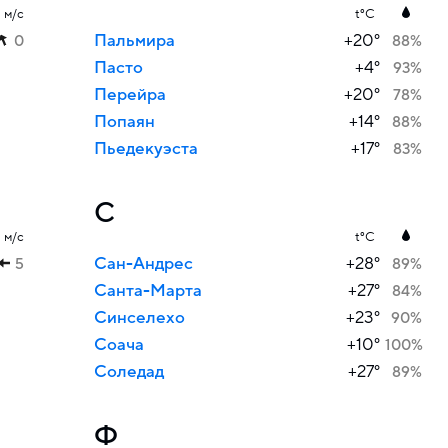
м/с
t°C
Пальмира
+20°
0
88%
Пасто
+4°
93%
Перейра
+20°
78%
Попаян
+14°
88%
Пьедекуэста
+17°
83%
С
м/с
t°C
Сан-Андрес
+28°
5
89%
Санта-Марта
+27°
84%
Синселехо
+23°
90%
Соача
+10°
100%
Соледад
+27°
89%
Ф