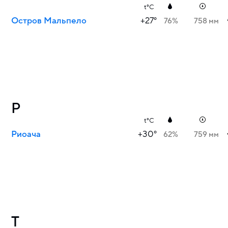
t°C
Остров Мальпело
+27°
76%
758 мм
Р
t°C
Риоача
+30°
62%
759 мм
Т