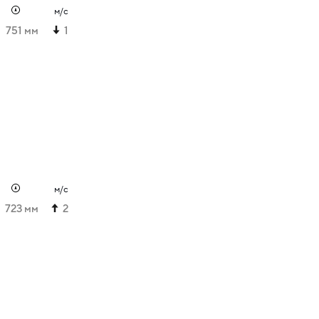
м/с
751 мм
1
м/с
723 мм
2