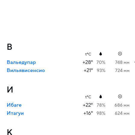
В
t°C
Вальедупар
+28°
70%
748 мм
Вильявисенсио
+21°
93%
724 мм
И
t°C
Ибаге
+22°
78%
686 мм
Итагуи
+16°
98%
624 мм
К