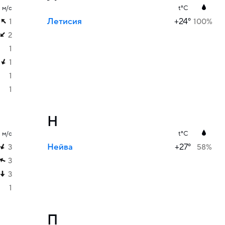
м/с
t°C
Летисия
+24°
1
100%
2
1
1
1
1
Н
м/с
t°C
Нейва
+27°
3
58%
3
3
1
П