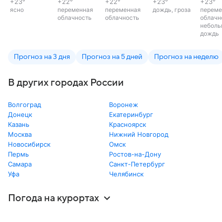
+23
°
+22
°
+22
°
+23
°
+23
°
ясно
переменная
переменная
дождь, гроза
переме
облачность
облачность
облачн
неболь
дождь
Прогноз на 3 дня
Прогноз на 5 дней
Прогноз на неделю
В других городах России
Волгоград
Воронеж
Донецк
Екатеринбург
Казань
Красноярск
Москва
Нижний Новгород
Новосибирск
Омск
Пермь
Ростов-на-Дону
Самара
Санкт-Петербург
Уфа
Челябинск
Погода на курортах