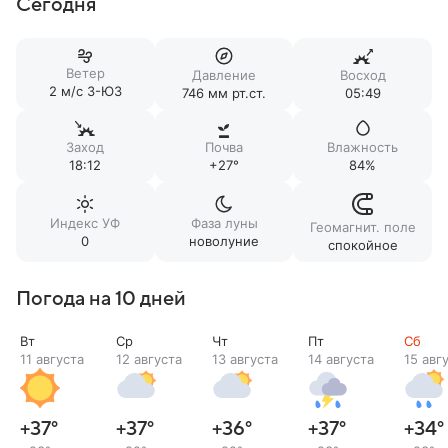
Сегодня
Ветер
Давление
Восход
2 м/c З-ЮЗ
746 мм рт.ст.
05:49
Заход
Почва
Влажность
18:12
+27°
84%
Индекс УФ
Фаза луны
Геомагнит. поле
0
новолуние
спокойное
Погода на 10 дней
Вт
Ср
Чт
Пт
Сб
11 августа
12 августа
13 августа
14 августа
15 авг
+37
°
+37
°
+36
°
+37
°
+34
°