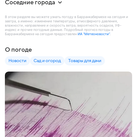
Соседние города
В этом разделе вы можете узнать погоду в Барранкабермехе на сегодня и
завтра, а именно: изменение температуры, атмосферного давления,
влажности, направление и скорость ветра, вероятность осадков, УФ-
индекс и прочие погодные данные. Подробный прогноз погоды в
Барранкабермехе на сегодня предоставлен
ИА “Метеоновости”
.
О погоде
Новости
Сад и огород
Товары для дачи