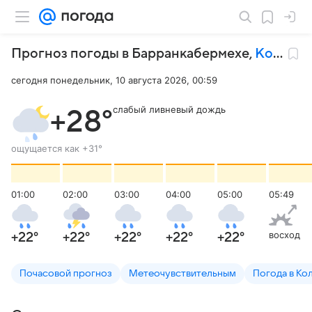
Прогноз погоды в Барранкабермехе
,
Колумбия
сегодня понедельник, 10 августа 2026, 00:59
слабый ливневый дождь
+28
°
ощущается как
+31
°
01:00
02:00
03:00
04:00
05:00
05:49
восход
+22
°
+22
°
+22
°
+22
°
+22
°
Почасовой прогноз
Метеочувствительным
Погода в Ко