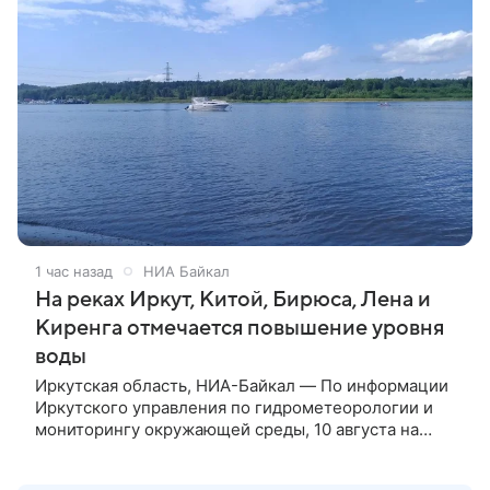
1 час назад
НИА Байкал
На реках Иркут, Китой, Бирюса, Лена и
Киренга отмечается повышение уровня
воды
Иркутская область, НИА-Байкал — По информации
Иркутского управления по гидрометеорологии и
мониторингу окружающей среды, 10 августа на
реках Иркут, Китой, Бирюса, Лена и Киренга
отмечается преимущественно повышение уровня