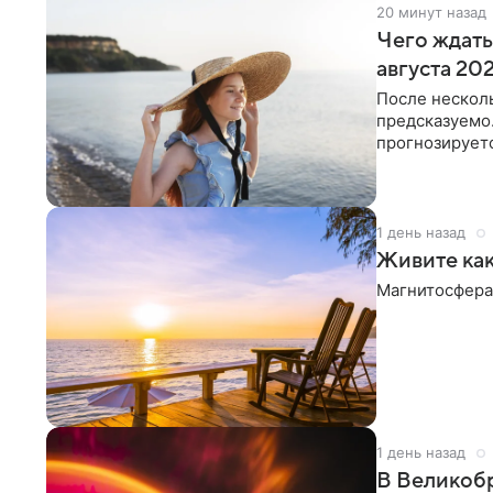
20 минут назад
Чего ждать
августа 20
После нескол
предсказуемо.
прогнозирует
планы под ко
1 день назад
Живите как
Магнитосфера
1 день назад
В Великобр