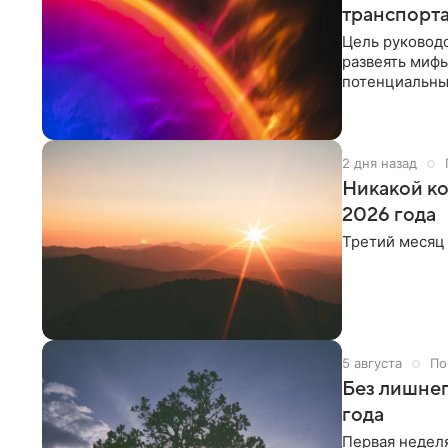
транспорта
Цель руковод
развеять мифы
потенциальны
высокочастот
локальных от
2 дня назад
Никакой ко
2026 года
Третий месяц
5 августа
По
Без лишнег
года
Первая неделя