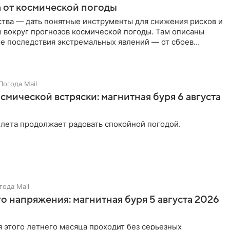
 от космической погоды
ства — дать понятные инструменты для снижения рисков и
 вокруг прогнозов космической погоды. Там описаны
е последствия экстремальных явлений — от сбоев
ной радиосвязи и ошибок спутниковой навигации до
ключений электроэнергии.
Погода Mail
смической встряски: магнитная буря 6 августа
 лета продолжает радовать спокойной погодой.
года Mail
о напряжения: магнитная буря 5 августа 2026
 этого летнего месяца проходит без серьезных