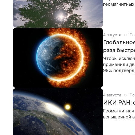
геомагнитных
4 августа
По
Глобальное
раза быстр
Чтобы исключ
применили дв
98% подтверд
4 августа
По
ИКИ РАН: с
Геомагнитная
вспышечной а