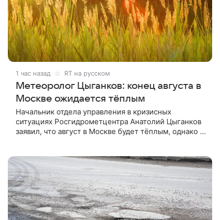
1 час назад
RT на русском
Метеоролог Цыганков: конец августа в
Москве ожидается тёплым
Начальник отдела управления в кризисных
ситуациях Росгидрометцентра Анатолий Цыганков
заявил, что август в Москве будет тёплым, однако в
середине месяца температура ненадолго опустится
до климатической нормы.