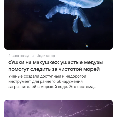
2 часа назад
Индикатор
«Ушки на макушке»: ушастые медузы
помогут следить за чистотой морей
Ученые создали доступный и недорогой
инструмент для раннего обнаружения
загрязнителей в морской воде. Это система,
которая анализирует, насколько часто сокращается
тело ушастых медуз, или аурелий, при плавании.