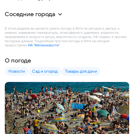
Соседние города
В этом разделе вы можете узнать погоду в Ялте на сегодня и завтра, а
именно: изменение температуры, атмосферного давления, влажности,
направление и скорость ветра, вероятность осадков, УФ-индекс и прочие
погодные данные. Подробный прогноз погоды в Ялте на сегодня
предоставлен
ИА “Метеоновости”
.
О погоде
Новости
Сад и огород
Товары для дачи