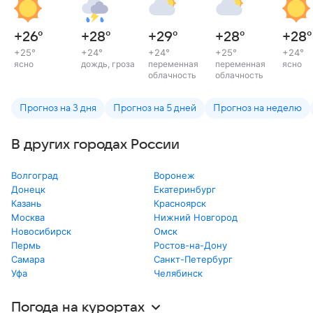
+26
°
+28
°
+29
°
+28
°
+28
°
+25
°
+24
°
+24
°
+25
°
+24
°
ясно
дождь, гроза
переменная
переменная
ясно
облачность
облачность
Прогноз на 3 дня
Прогноз на 5 дней
Прогноз на неделю
В других городах России
Волгоград
Воронеж
Донецк
Екатеринбург
Казань
Красноярск
Москва
Нижний Новгород
Новосибирск
Омск
Пермь
Ростов-на-Дону
Самара
Санкт-Петербург
Уфа
Челябинск
Погода на курортах