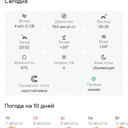
Сегодня
Ветер
Давление
Восход
4 м/c С-СВ
754 мм рт.ст.
05:35
Вода
Заход
Почва
+24°
20:02
+26°
Влажность
Индекс УФ
Фаза луны
57%
0
убывающая
Пыльца
Геомагнит. поле
низкая
неустойчивое
Погода на 10 дней
Пт
Сб
Вс
Пн
Вт
7 августа
8 августа
9 августа
10 августа
11 авг