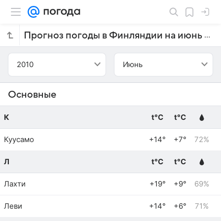
Прогноз погоды в Финляндии на июнь 2010 года
2010
Июнь
Основные
К
t°C
t°C
Куусамо
+14°
+7°
72%
Л
t°C
t°C
Лахти
+19°
+9°
69%
Леви
+14°
+6°
71%