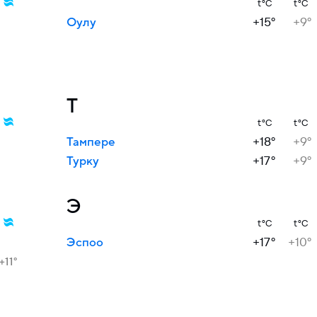
t°C
t°C
Оулу
+15°
+9°
Т
t°C
t°C
Тампере
+18°
+9°
Турку
+17°
+9°
Э
t°C
t°C
Эспоо
+17°
+10°
+11°