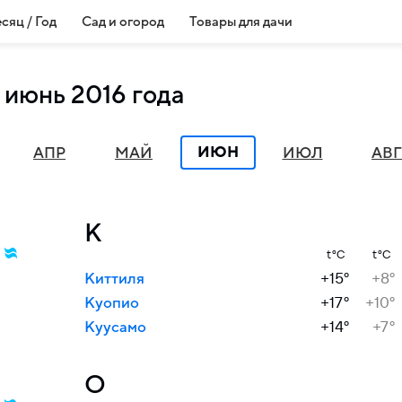
сяц / Год
Сад и огород
Товары для дачи
 июнь 2016 года
ИЮН
АПР
МАЙ
ИЮЛ
АВГ
К
t°C
t°C
Киттиля
+15°
+8°
Куопио
+17°
+10°
Куусамо
+14°
+7°
О