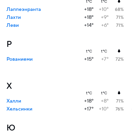
t°C
t°C
Лаппеэнранта
+18°
+10°
68%
Лахти
+18°
+9°
71%
Леви
+14°
+6°
71%
Р
t°C
t°C
Рованиеми
+15°
+7°
72%
Х
t°C
t°C
Халли
+18°
+8°
71%
Хельсинки
+17°
+10°
76%
Ю