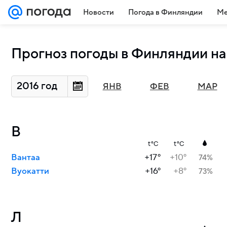
Новости
Погода в Финляндии
Ме
Прогноз погоды в Финляндии на
2016 год
ЯНВ
ФЕВ
МАР
В
t°C
t°C
Вантаа
+17°
+10°
74%
Вуокатти
+16°
+8°
73%
Л