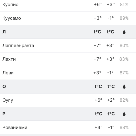
Куопио
+6°
+3°
81%
Куусамо
+3°
-1°
89%
Л
t°C
t°C
Лаппеэнранта
+7°
+3°
80%
Лахти
+7°
+3°
83%
Леви
+3°
-1°
87%
О
t°C
t°C
Оулу
+6°
+2°
82%
Р
t°C
t°C
Рованиеми
+4°
-1°
88%