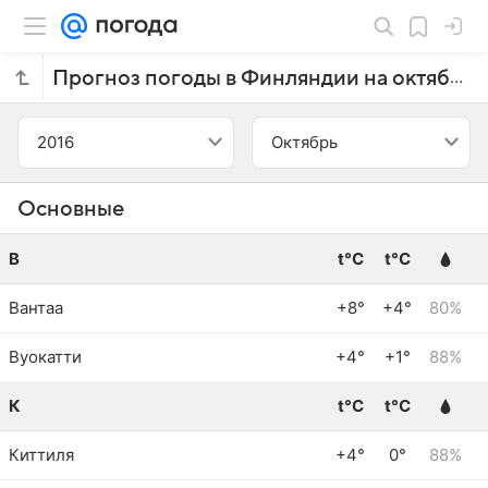
Прогноз погоды в Финляндии на октябрь 2016 года
2016
Октябрь
Основные
В
t°C
t°C
Вантаа
+8°
+4°
80%
Вуокатти
+4°
+1°
88%
К
t°C
t°C
Киттиля
+4°
0°
88%