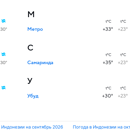
М
t°C
t°C
Метро
+33°
+23°
+30°
С
t°C
t°C
Самаринда
+35°
+23°
+30°
У
t°C
t°C
Убуд
+30°
+23°
 Индонезии на сентябрь 2026
Погода в Индонезии на ок