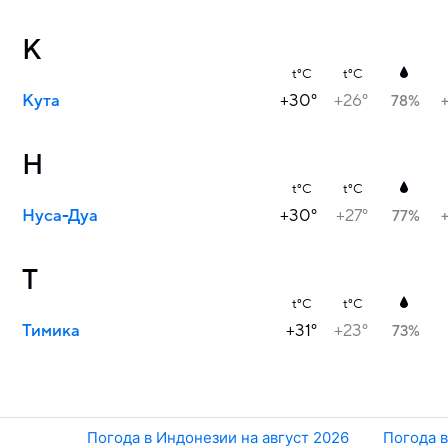
К
t°C
t°C
Кута
+30°
+26°
78%
Н
t°C
t°C
Нуса-Дуа
+30°
+27°
77%
Т
t°C
t°C
Тимика
+31°
+23°
73%
Погода в Индонезии на август 2026
Погода в