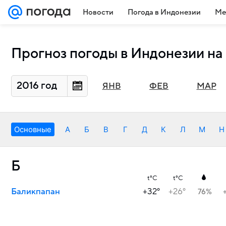
Новости
Погода в Индонезии
Ме
Прогноз погоды в Индонезии на 
2016 год
ЯНВ
ФЕВ
МАР
Основные
А
Б
В
Г
Д
К
Л
М
Н
Б
t°C
t°C
Баликпапан
+32°
+26°
76%