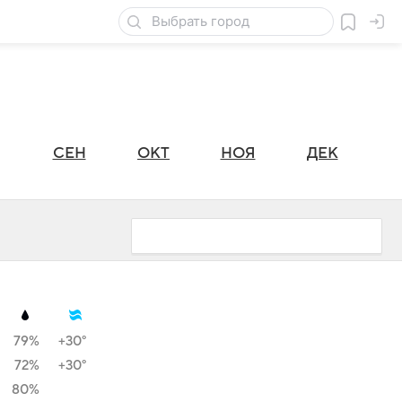
СЕН
ОКТ
НОЯ
ДЕК
79%
+30°
72%
+30°
80%