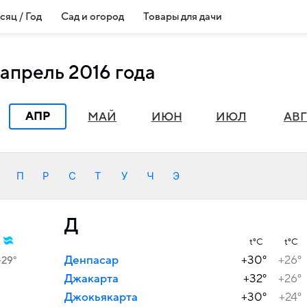
сяц / Год
Сад и огород
Товары для дачи
апрель 2016 года
АПР
МАЙ
ИЮН
ИЮЛ
АВГ
П
Р
С
Т
У
Ч
Э
Д
t°C
t°C
Денпасар
+30°
+26°
+29°
Джакарта
+32°
+26°
Джокьякарта
+30°
+24°