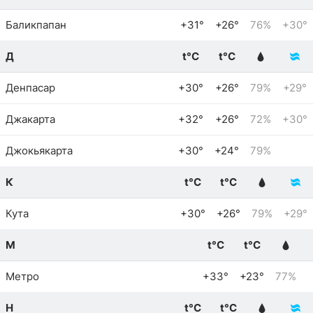
Баликпапан
+31°
+26°
76%
+30°
Д
t°C
t°C
Денпасар
+30°
+26°
79%
+29°
Джакарта
+32°
+26°
72%
+30°
Джокьякарта
+30°
+24°
79%
К
t°C
t°C
Кута
+30°
+26°
79%
+29°
М
t°C
t°C
Метро
+33°
+23°
77%
Н
t°C
t°C