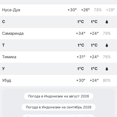
Нуса-Дуа
+30°
+26°
78%
+29°
С
t°C
t°C
Самаринда
+34°
+24°
79%
Т
t°C
t°C
Тимика
+31°
+24°
76%
У
t°C
t°C
Убуд
+30°
+24°
80%
Погода в Индонезии на август 2026
Погода в Индонезии на сентябрь 2026