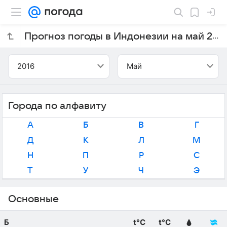
Прогноз погоды в Индонезии на май 2016 года
2016
Май
Города по алфавиту
А
Б
В
Г
Д
К
Л
М
Н
П
Р
С
Т
У
Ч
Э
Основные
Б
t°C
t°C