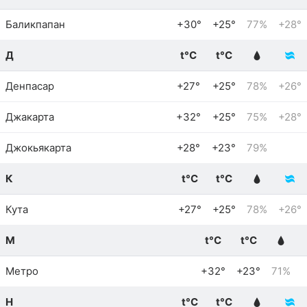
Баликпапан
+30°
+25°
77%
+28°
Д
t°C
t°C
Денпасар
+27°
+25°
78%
+26°
Джакарта
+32°
+25°
75%
+28°
Джокьякарта
+28°
+23°
79%
К
t°C
t°C
Кута
+27°
+25°
78%
+26°
М
t°C
t°C
Метро
+32°
+23°
71%
Н
t°C
t°C