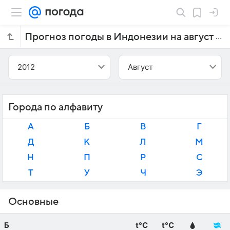
Прогноз погоды в Индонезии на август 2012 года
2012
Август
Города по алфавиту
А
Б
В
Г
Д
К
Л
М
Н
П
Р
С
Т
У
Ч
Э
Основные
Б
t°C
t°C