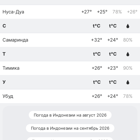
Нуса-Дуа
+27°
+25°
78%
+26°
С
t°C
t°C
Самаринда
+32°
+24°
80%
Т
t°C
t°C
Тимика
+26°
+23°
90%
У
t°C
t°C
Убуд
+26°
+24°
78%
Погода в Индонезии на август 2026
Погода в Индонезии на сентябрь 2026