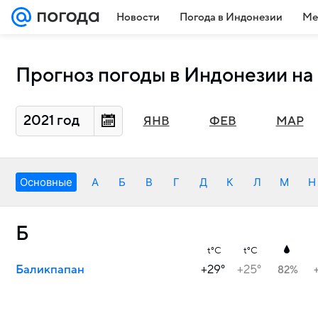
Новости
Погода в Индонезии
Ме
Прогноз погоды в Индонезии на 
2021 год
ЯНВ
ФЕВ
МАР
Основные
А
Б
В
Г
Д
К
Л
М
Н
Б
t°C
t°C
Баликпапан
+29°
+25°
82%