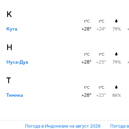
К
t°C
t°C
Кута
+28°
+24°
79%
Н
t°C
t°C
Нуса-Дуа
+28°
+25°
79%
Т
t°C
t°C
Тимика
+28°
+23°
86%
Погода в Индонезии на август 2026
Погода в