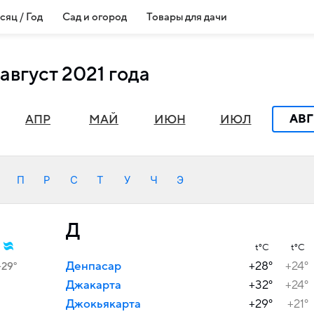
сяц / Год
Сад и огород
Товары для дачи
август 2021 года
АВГ
АПР
МАЙ
ИЮН
ИЮЛ
П
Р
С
Т
У
Ч
Э
Д
t°C
t°C
Денпасар
+28°
+24°
+29°
Джакарта
+32°
+24°
Джокьякарта
+29°
+21°