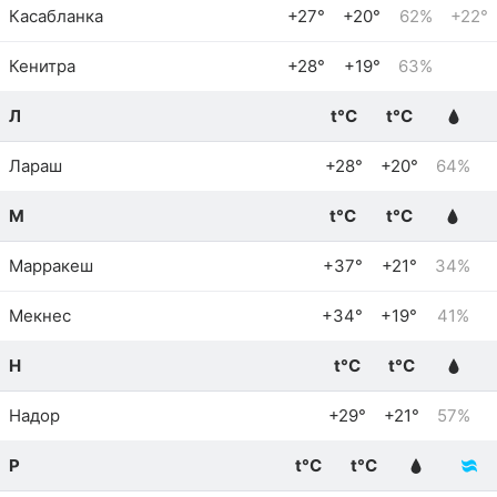
Касабланка
+27°
+20°
62%
+22°
Кенитра
+28°
+19°
63%
Л
t°C
t°C
Лараш
+28°
+20°
64%
М
t°C
t°C
Марракеш
+37°
+21°
34%
Мекнес
+34°
+19°
41%
Н
t°C
t°C
Надор
+29°
+21°
57%
Р
t°C
t°C