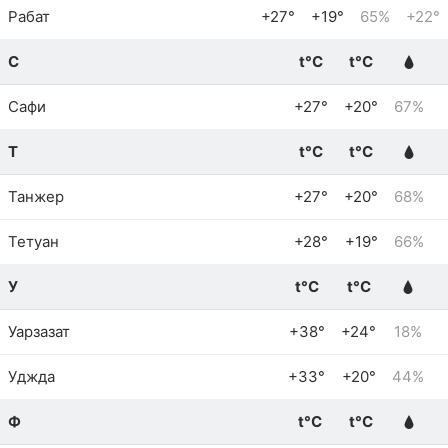
Рабат
+27°
+19°
65%
+22°
С
t°C
t°C
Сафи
+27°
+20°
67%
Т
t°C
t°C
Танжер
+27°
+20°
68%
Тетуан
+28°
+19°
66%
У
t°C
t°C
Уарзазат
+38°
+24°
18%
Уджда
+33°
+20°
44%
Ф
t°C
t°C