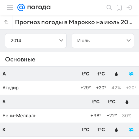
Прогноз погоды в Марокко на июль 2014 года
2014
Июль
Основные
А
t°C
t°C
Агадир
+29°
+20°
42%
+20°
Б
t°C
t°C
Бени-Меллаль
+38°
+22°
30%
К
t°C
t°C