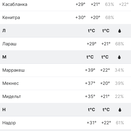
Касабланка
+29°
+21°
63%
+22°
Кенитра
+30°
+20°
68%
Л
t°C
t°C
Лараш
+29°
+21°
68%
М
t°C
t°C
Марракеш
+39°
+22°
34%
Мекнес
+37°
+20°
39%
Мидельт
+35°
+21°
22%
Н
t°C
t°C
Надор
+31°
+22°
61%