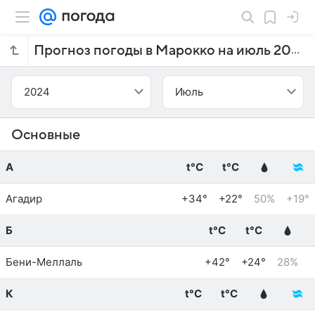
Прогноз погоды в Марокко на июль 2024 года
2024
Июль
Основные
А
t°C
t°C
Агадир
+34°
+22°
50%
+19°
Б
t°C
t°C
Бени-Меллаль
+42°
+24°
28%
К
t°C
t°C