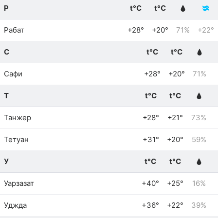
Р
t°C
t°C
Рабат
+28°
+20°
71%
+22°
С
t°C
t°C
Сафи
+28°
+20°
71%
Т
t°C
t°C
Танжер
+28°
+21°
73%
Тетуан
+31°
+20°
59%
У
t°C
t°C
Уарзазат
+40°
+25°
16%
Уджда
+36°
+22°
39%