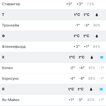
Ставангер
+5°
+3°
73%
Т
t°C
t°C
Тронхейм
-1°
-3°
80%
Ф
t°C
t°C
Флеккефьорд
+3°
+1°
84%
Х
t°C
t°C
Хопен
-2°
-4°
81%
-1°
Хорнсунн
-4°
-6°
88%
-1°
Я
t°C
t°C
Ян-Майен
+1°
0°
83%
+1°