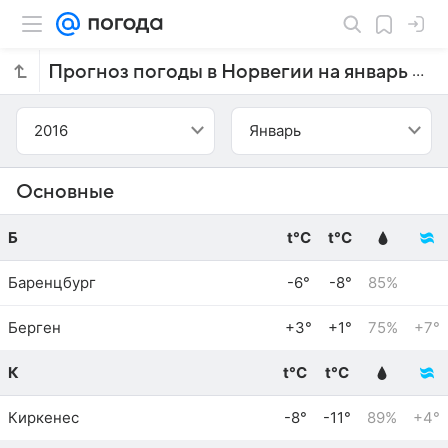
Прогноз погоды в Норвегии на январь 2016 года
2016
Январь
Основные
Б
t°C
t°C
Баренцбург
-6°
-8°
85%
Берген
+3°
+1°
75%
+7°
К
t°C
t°C
Киркенес
-8°
-11°
89%
+4°