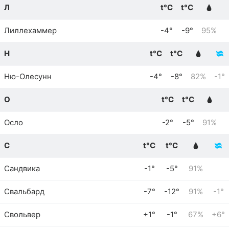
Л
t°C
t°C
Лиллехаммер
-4°
-9°
95%
Н
t°C
t°C
Ню-Олесунн
-4°
-8°
82%
-1°
О
t°C
t°C
Осло
-2°
-5°
91%
С
t°C
t°C
Сандвика
-1°
-5°
91%
Свальбард
-7°
-12°
91%
-1°
Свольвер
+1°
-1°
67%
+6°