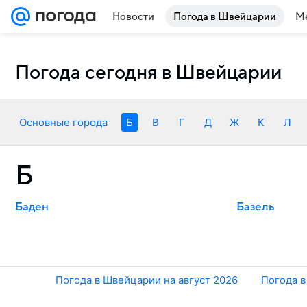
Новости
Погода в Швейцарии
Ме
Погода сегодня в Швейцарии
Основные города
Б
В
Г
Д
Ж
К
Л
Б
Баден
Базель
Погода в Швейцарии на август 2026
Погода в