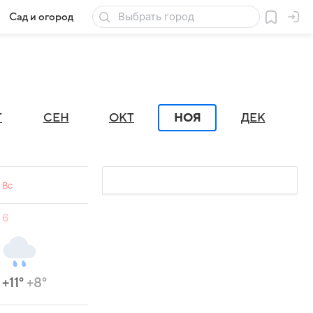
Сад и огород
Товары для дачи
Г
СЕН
ОКТ
НОЯ
ДЕК
Вс
6
+11°
+8°