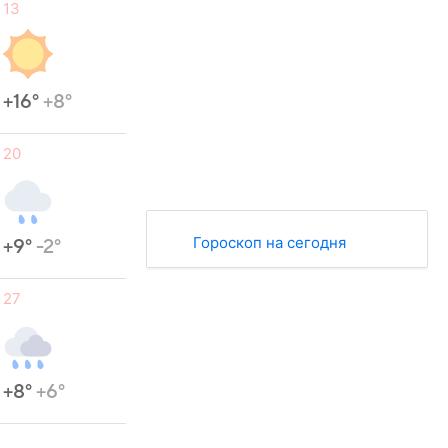
13
+16°
+8°
20
Гороскоп на сегодня
+9°
-2°
27
+8°
+6°