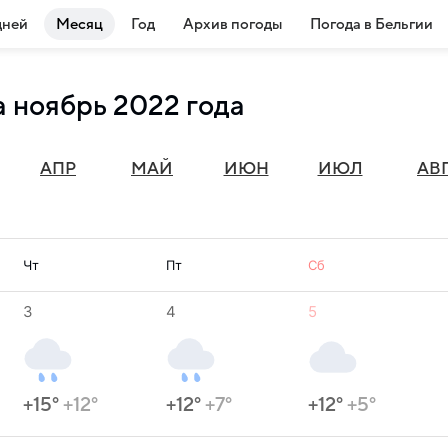
дней
Месяц
Год
Архив погоды
Погода в Бельгии
а ноябрь 2022 года
АПР
МАЙ
ИЮН
ИЮЛ
АВ
Чт
Пт
Сб
3
4
5
+15°
+12°
+12°
+7°
+12°
+5°