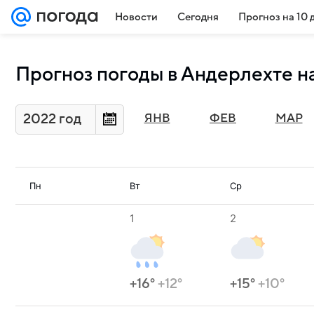
Новости
Сегодня
Прогноз на 10 
Прогноз погоды в Андерлехте н
2022 год
ЯНВ
ФЕВ
МАР
Пн
Вт
Ср
1
2
+16°
+12°
+15°
+10°