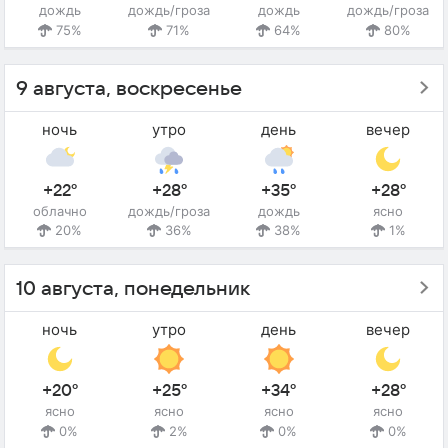
дождь
дождь/гроза
дождь
дождь/гроза
75%
71%
64%
80%
9 августа, воскресенье
ночь
утро
день
вечер
+22°
+28°
+35°
+28°
облачно
дождь/гроза
дождь
ясно
20%
36%
38%
1%
10 августа, понедельник
ночь
утро
день
вечер
+20°
+25°
+34°
+28°
ясно
ясно
ясно
ясно
0%
2%
0%
0%