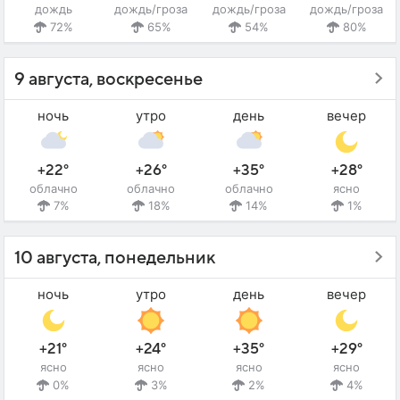
дождь
дождь/гроза
дождь/гроза
дождь/гроза
72%
65%
54%
80%
9 августа, воскресенье
ночь
утро
день
вечер
+22°
+26°
+35°
+28°
облачно
облачно
облачно
ясно
7%
18%
14%
1%
10 августа, понедельник
ночь
утро
день
вечер
+21°
+24°
+35°
+29°
ясно
ясно
ясно
ясно
0%
3%
2%
4%