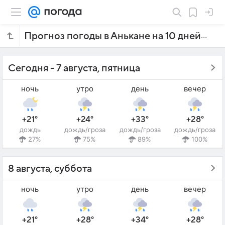
Прогноз погоды в Анькане на 10 дней
Сегодня - 7 августа, пятница
ночь
утро
день
вечер
+21°
+24°
+33°
+28°
дождь
дождь/гроза
дождь/гроза
дождь/гроза
27%
75%
89%
100%
8 августа, суббота
ночь
утро
день
вечер
+21°
+28°
+34°
+28°