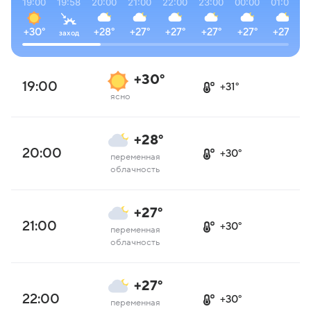
19:00
19:58
20:00
21:00
22:00
23:00
00:00
01:00
0
+30°
+28°
+27°
+27°
+27°
+27°
+27°
заход
+30°
19:00
+31°
ясно
+28°
20:00
+30°
переменная
облачность
+27°
21:00
+30°
переменная
облачность
+27°
22:00
+30°
переменная