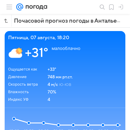
Почасовой прогноз погоды в Анталье
пятница, 07 августа, 18:20
малооблачно
+31°
Ощущается как
+33°
Давление
748 мм рт.ст.
Скорость ветра
4 м/с
Ю-ЮВ
Влажность
70%
Индекс УФ
4