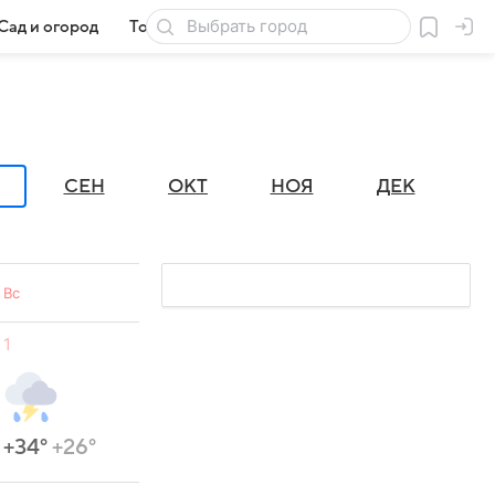
Сад и огород
Товары для дачи
СЕН
ОКТ
НОЯ
ДЕК
Вс
1
+34°
+26°