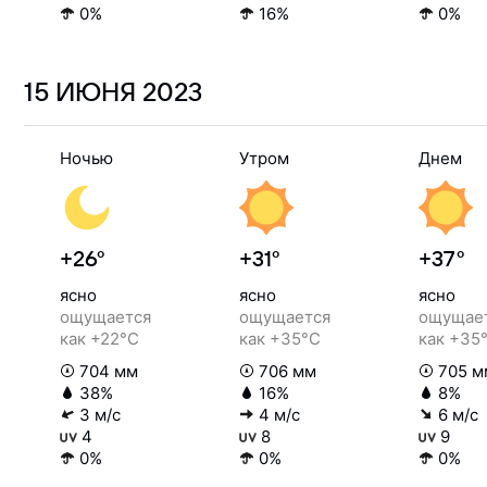
0%
16%
0%
15 ИЮНЯ
2023
Ночью
Утром
Днем
+26°
+31°
+37°
ясно
ясно
ясно
ощущается
ощущается
ощущае
как +22°C
как +35°C
как +35
704 мм
706 мм
705 м
38%
16%
8%
3 м/с
4 м/с
6 м/с
4
8
9
0%
0%
0%