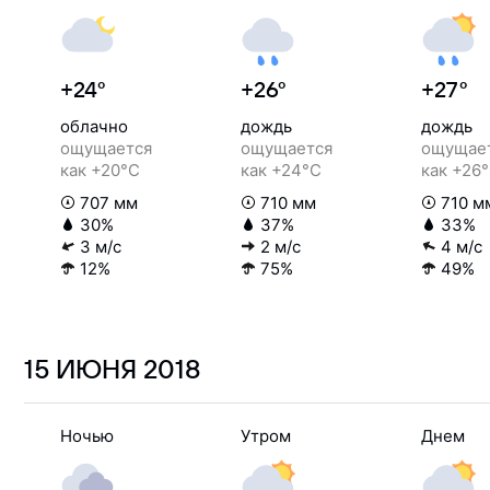
+24°
+26°
+27°
облачно
дождь
дождь
ощущается
ощущается
ощущае
как +20°C
как +24°C
как +26
707 мм
710 мм
710 м
30%
37%
33%
3 м/с
2 м/с
4 м/с
12%
75%
49%
15 ИЮНЯ
2018
Ночью
Утром
Днем