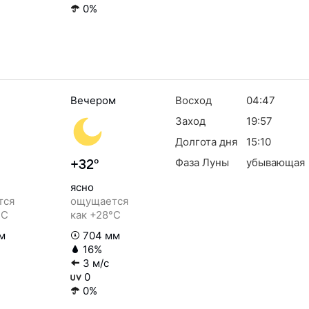
0%
Вечером
Восход
04:47
Заход
19:57
Долгота дня
15:10
Фаза Луны
убывающая
+32°
ясно
тся
ощущается
°C
как +28°C
м
704 мм
16%
3 м/с
0
0%