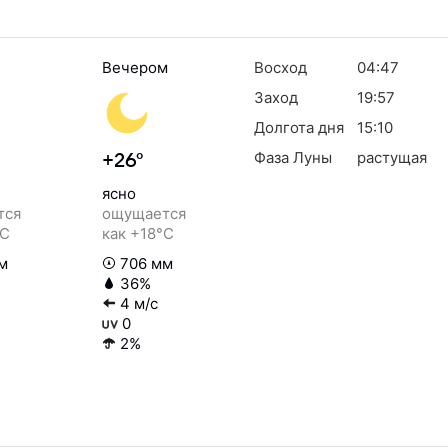
Вечером
Восход
04:47
Заход
19:57
Долгота дня
15:10
Фаза Луны
растущая
+26°
ясно
тся
ощущается
°C
как +18°C
м
706 мм
36%
4 м/с
0
2%