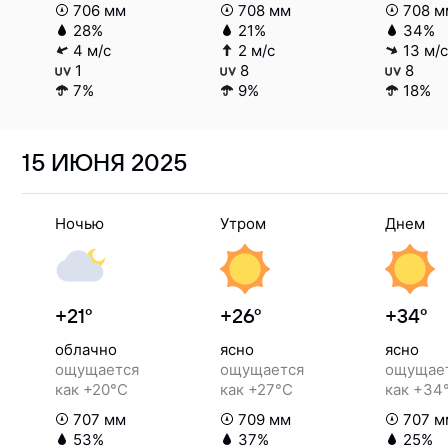
706 мм
708 мм
708 м
28%
21%
34%
4 м/с
2 м/с
13 м/с
1
8
8
7%
9%
18%
15 ИЮНЯ
2025
Ночью
Утром
Днем
+21°
+26°
+34°
облачно
ясно
ясно
ощущается
ощущается
ощущае
как +20°C
как +27°C
как +34
707 мм
709 мм
707 м
53%
37%
25%