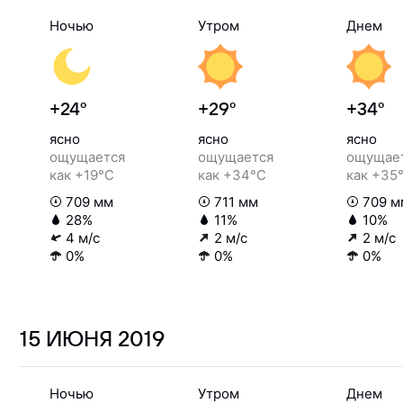
Ночью
Утром
Днем
+24°
+29°
+34°
ясно
ясно
ясно
ощущается
ощущается
ощущае
как +19°C
как +34°C
как +35
709 мм
711 мм
709 м
28%
11%
10%
4 м/с
2 м/с
2 м/с
0%
0%
0%
15 ИЮНЯ
2019
Ночью
Утром
Днем