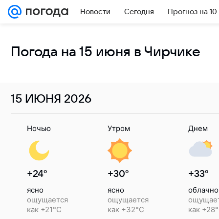
Новости
Сегодня
Прогноз на 10
Погода на 15 июня в Чирчике
15 ИЮНЯ
2026
Ночью
Утром
Днем
+24°
+30°
+33°
ясно
ясно
облачно
ощущается
ощущается
ощущае
как +21°C
как +32°C
как +28