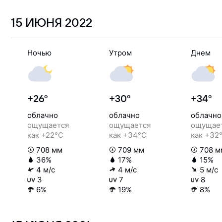
15 ИЮНЯ
2022
Ночью
Утром
Днем
+26°
+30°
+34°
облачно
облачно
облачно
ощущается
ощущается
ощущае
как +22°C
как +34°C
как +32
708 мм
709 мм
708 м
36%
17%
15%
4 м/с
4 м/с
5 м/с
3
7
8
6%
19%
8%