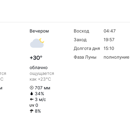
Вечером
Восход
04:47
Заход
19:57
Долгота дня
15:10
Фаза Луны
полнолуние
+30°
облачно
тся
ощущается
°C
как +23°C
м
707 мм
34%
3 м/с
0
8%