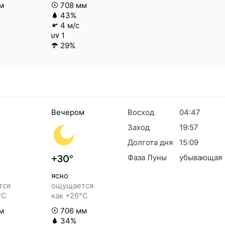
м
708 мм
43%
4 м/с
1
29%
Вечером
Восход
04:47
Заход
19:57
Долгота дня
15:09
Фаза Луны
убывающая
+30°
ясно
тся
ощущается
°C
как +26°C
м
706 мм
34%