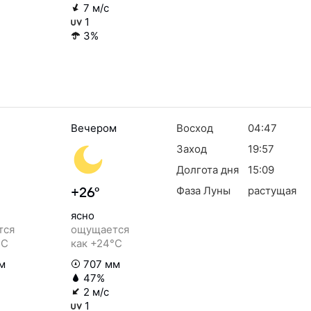
7 м/с
1
3%
Вечером
Восход
04:47
Заход
19:57
Долгота дня
15:09
Фаза Луны
растущая
+26°
ясно
тся
ощущается
°C
как +24°C
м
707 мм
47%
2 м/с
1