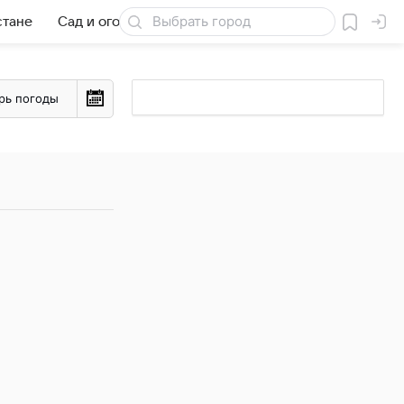
стане
Сад и огород
Товары для дачи
рь погоды