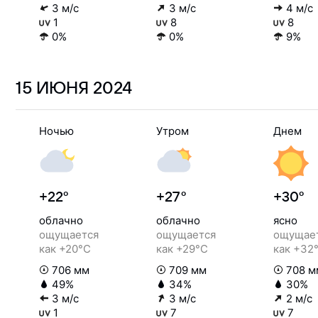
3 м/с
3 м/с
4 м/с
1
8
8
0%
0%
9%
15 ИЮНЯ
2024
Ночью
Утром
Днем
+22°
+27°
+30°
облачно
облачно
ясно
ощущается
ощущается
ощущае
как +20°C
как +29°C
как +32
706 мм
709 мм
708 м
49%
34%
30%
3 м/с
3 м/с
2 м/с
1
7
7