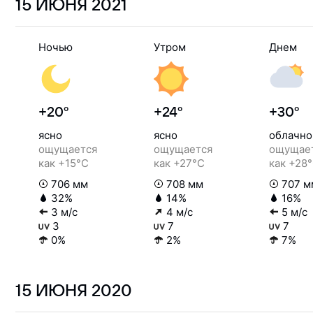
15 ИЮНЯ
2021
Ночью
Утром
Днем
+20°
+24°
+30°
ясно
ясно
облачно
ощущается
ощущается
ощущае
как +15°C
как +27°C
как +28
706 мм
708 мм
707 м
32%
14%
16%
3 м/с
4 м/с
5 м/с
3
7
7
0%
2%
7%
15 ИЮНЯ
2020