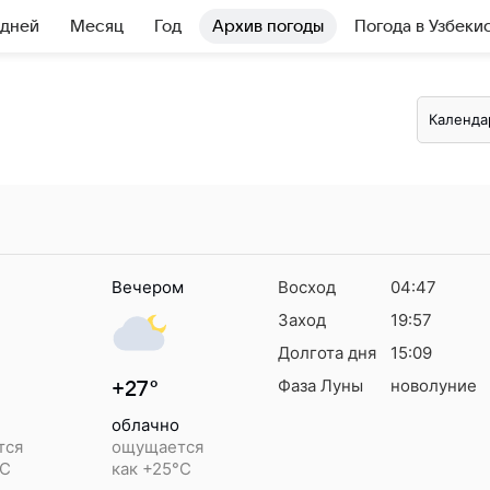
 дней
Месяц
Год
Архив погоды
Погода в Узбеки
Календа
Вечером
Восход
04:47
Заход
19:57
Долгота дня
15:09
Фаза Луны
новолуние
+27°
облачно
тся
ощущается
°C
как +25°C