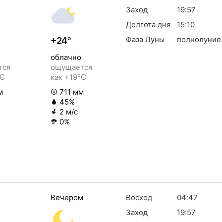
Заход
19:57
Долгота дня
15:10
Фаза Луны
полнолуние
+24°
облачно
тся
ощущается
°C
как +19°C
м
711 мм
45%
2 м/с
0%
Вечером
Восход
04:47
Заход
19:57