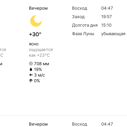
Вечером
Восход
04:47
Заход
19:57
Долгота дня
15:10
Фаза Луны
убывающая
+30°
ясно
тся
ощущается
°C
как +23°C
м
708 мм
19%
3 м/с
0%
Вечером
Восход
04:47