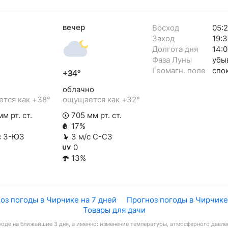
вечер
Восход
05:
Заход
19:3
Долгота дня
14:0
Фаза Луны
убы
Геомагн. поле
спо
+34°
облачно
тся как +38°
ощущается как +32°
м рт. ст.
705 мм рт. ст.
17%
с З-ЮЗ
3 м/с С-СЗ
0
13%
оз погоды в Чирчике на 7 дней
Прогноз погоды в Чирчике
Товары для дачи
оде на ближайшие 3 дня, а именно: изменение температуры, атмосферного давлен