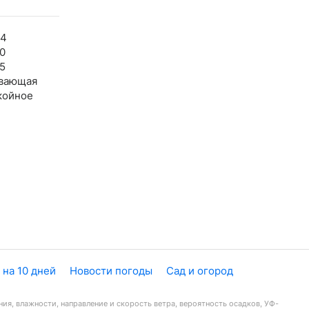
24
0
5
вающая
койное
 на 10 дней
Новости погоды
Сад и огород
ия, влажности, направление и скорость ветра, вероятность осадков, УФ-