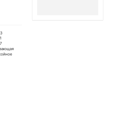
23
1
7
вающая
койное