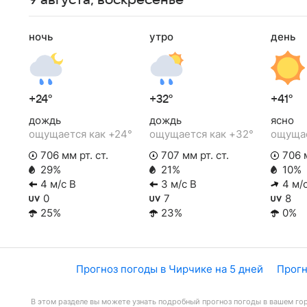
9 августа, воскресенье
ночь
утро
день
+24°
+32°
+41°
дождь
дождь
ясно
ощущается как +24°
ощущается как +32°
ощущае
706 мм рт. ст.
707 мм рт. ст.
706 м
29%
21%
10%
4 м/с В
3 м/с В
4 м/
0
7
8
25%
23%
0%
Прогноз погоды в Чирчике на 5 дней
Прогн
В этом разделе вы можете узнать подробный прогноз погоды в вашем гор