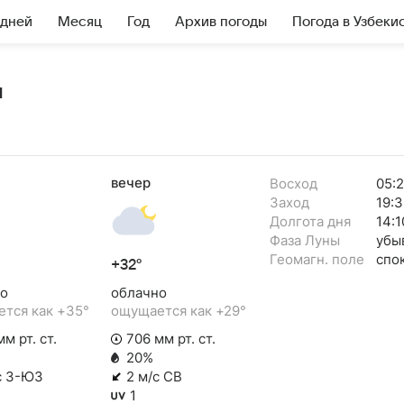
 дней
Месяц
Год
Архив погоды
Погода в Узбеки
я
вечер
Восход
05:
Заход
19:3
Долгота дня
14:1
Фаза Луны
убы
Геомагн. поле
спо
+32°
о
облачно
тся как +35°
ощущается как +29°
м рт. ст.
706 мм рт. ст.
20%
с З-ЮЗ
2 м/с СВ
1