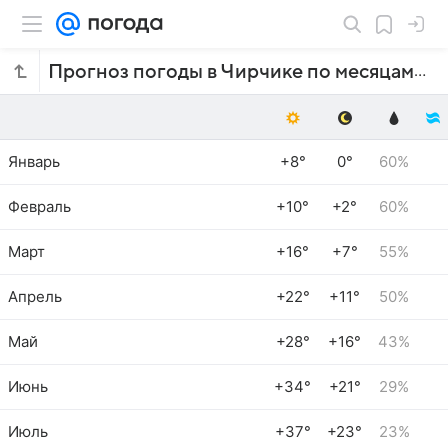
Прогноз погоды в Чирчике по месяцам
Январь
+8°
0°
60%
Февраль
+10°
+2°
60%
Март
+16°
+7°
55%
Апрель
+22°
+11°
50%
Май
+28°
+16°
43%
Июнь
+34°
+21°
29%
Июль
+37°
+23°
23%