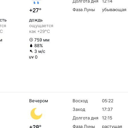
Долгота дня
12:14
Фаза Луны
убывающая
+27°
сть
дождь
тся
ощущается
°C
как +29°C
м
759 мм
88%
3 м/с
0
Вечером
Восход
05:22
Заход
17:37
Долгота дня
12:15
Фаза Луны
растущая
+28°