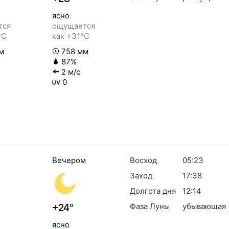
ясно
тся
ощущается
°C
как +31°C
м
758 мм
87%
2 м/с
0
Вечером
Восход
05:23
Заход
17:38
Долгота дня
12:14
Фаза Луны
убывающая
+24°
ясно