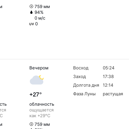
м
759 мм
94%
0 м/с
0
Вечером
Восход
05:24
Заход
17:38
Долгота дня
12:14
Фаза Луны
растущая
+27°
сть
облачность
тся
ощущается
°C
как +29°C
м
759 мм