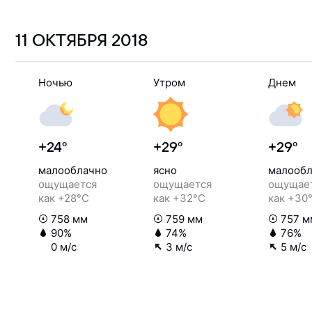
11 ОКТЯБРЯ
2018
Ночью
Утром
Днем
+24°
+29°
+29°
малооблачно
ясно
малообл
ощущается
ощущается
ощущае
как +28°C
как +32°C
как +30
758 мм
759 мм
757 м
90%
74%
76%
0 м/с
3 м/с
5 м/с