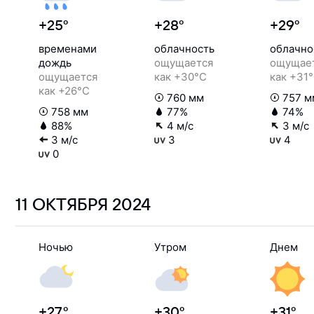
+25°
+28°
+29°
временами
облачность
облачно
дождь
ощущается
ощущае
ощущается
как +30°C
как +31
как +26°C
760 мм
757 м
758 мм
77%
74%
88%
4 м/с
3 м/с
3 м/с
3
4
0
11 ОКТЯБРЯ
2024
Ночью
Утром
Днем
+27°
+30°
+31°