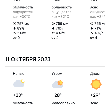
облачность
облачность
ясно
ощущается
ощущается
ощущае
как +30°C
как +32°C
как +34
757 мм
759 мм
756 м
89%
76%
71%
2 м/с
4 м/с
4 м/с
0
4
4
11 ОКТЯБРЯ
2023
Ночью
Утром
Днем
+23°
+28°
+29°
облачность
малооблачно
ясно