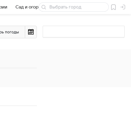
езии
Сад и огород
Товары для дачи
рь погоды