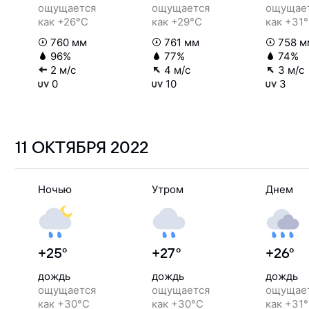
ощущается
ощущается
ощущае
как +26°C
как +29°C
как +31
760 мм
761 мм
758 м
96%
77%
74%
2 м/с
4 м/с
3 м/с
0
10
3
11 ОКТЯБРЯ
2022
Ночью
Утром
Днем
+25°
+27°
+26°
дождь
дождь
дождь
ощущается
ощущается
ощущае
как +30°C
как +30°C
как +31