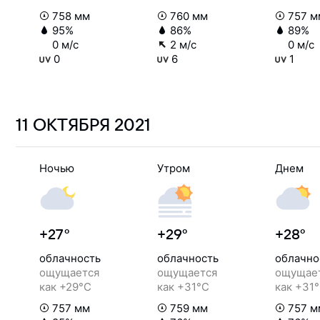
758 мм
760 мм
757 м
95%
86%
89%
0 м/с
2 м/с
0 м/с
0
6
1
11 ОКТЯБРЯ
2021
Ночью
Утром
Днем
+27°
+29°
+28°
облачность
облачность
облачно
ощущается
ощущается
ощущае
как +29°C
как +31°C
как +31
757 мм
759 мм
757 м