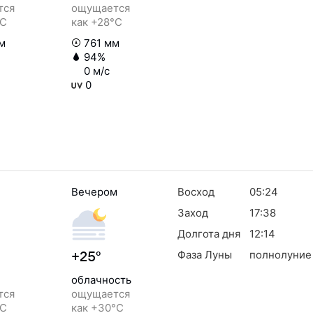
тся
ощущается
°C
как +28°C
м
761 мм
94%
0 м/с
0
Вечером
Восход
05:24
Заход
17:38
Долгота дня
12:14
Фаза Луны
полнолуние
+25°
облачность
тся
ощущается
°C
как +30°C