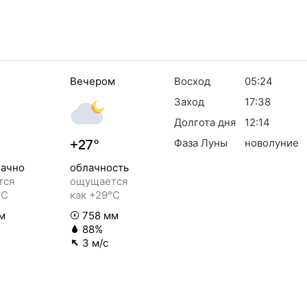
Вечером
Восход
05:24
Заход
17:38
Долгота дня
12:14
Фаза Луны
новолуние
+27°
ачно
облачность
тся
ощущается
°C
как +29°C
м
758 мм
88%
3 м/с