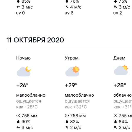
85%
76%
76%
3 м/с
4 м/с
3 м/с
0
6
2
11 ОКТЯБРЯ
2020
Ночью
Утром
Днем
+26°
+29°
+28°
малооблачно
малооблачно
облачно
ощущается
ощущается
ощущае
как +28°C
как +32°C
как +31
756 мм
758 мм
755 м
90%
82%
84%
3 м/с
2 м/с
3 м/с