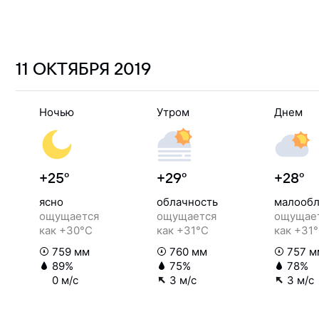
11 ОКТЯБРЯ
2019
Ночью
Утром
Днем
+25°
+29°
+28°
ясно
облачность
малообл
ощущается
ощущается
ощущае
как +30°C
как +31°C
как +31
759 мм
760 мм
757 м
89%
75%
78%
0 м/с
3 м/с
3 м/с