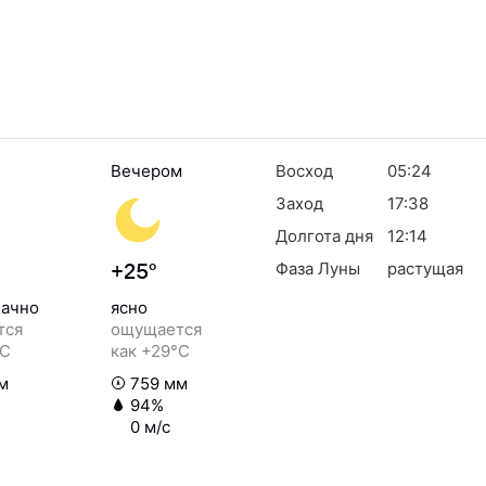
Вечером
Восход
05:24
Заход
17:38
Долгота дня
12:14
Фаза Луны
растущая
+25°
ачно
ясно
тся
ощущается
°C
как +29°C
м
759 мм
94%
0 м/с