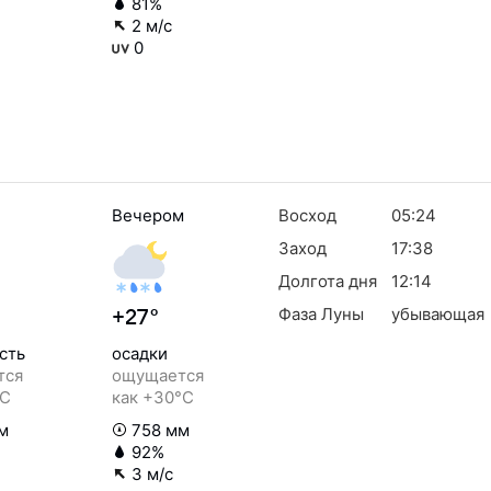
81%
2 м/с
0
Вечером
Восход
05:24
Заход
17:38
Долгота дня
12:14
Фаза Луны
убывающая
+27°
сть
осадки
тся
ощущается
°C
как +30°C
м
758 мм
92%
3 м/с