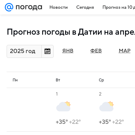
Новости
Сегодня
Прогноз на 10 
Прогноз погоды в Датии на апре
2025 год
ЯНВ
ФЕВ
МАР
Пн
Вт
Ср
1
2
+35°
+22°
+35°
+22°