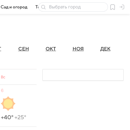
Сад и огород
Товары для дачи
Г
СЕН
ОКТ
НОЯ
ДЕК
Вс
6
+40°
+25°