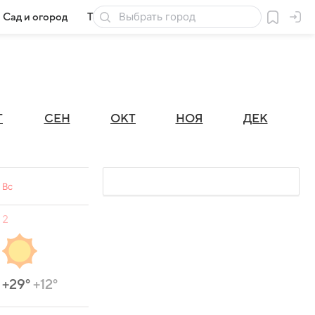
Сад и огород
Товары для дачи
Г
СЕН
ОКТ
НОЯ
ДЕК
Вс
2
+29°
+12°