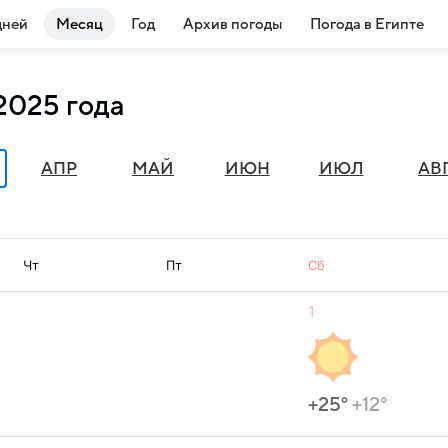
дней
Месяц
Год
Архив погоды
Погода в Египте
2025 года
АПР
МАЙ
ИЮН
ИЮЛ
АВ
Чт
Пт
Сб
1
+25°
+12°