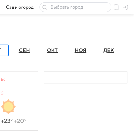
Сад и огород
Товары для дачи
Г
СЕН
ОКТ
НОЯ
ДЕК
Вс
3
+23°
+20°