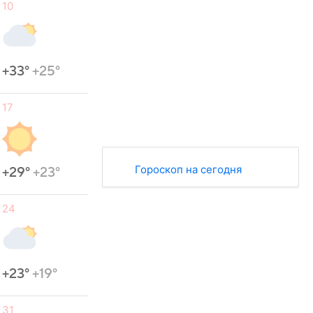
10
+33°
+25°
17
Гороскоп на сегодня
+29°
+23°
24
+23°
+19°
31