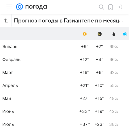
Прогноз погоды в Газиантепе по месяцам
Январь
+9°
+2°
69%
Февраль
+12°
+4°
66%
Март
+16°
+6°
62%
Апрель
+21°
+10°
55%
Май
+27°
+15°
48%
Июнь
+33°
+19°
42%
Июль
+37°
+23°
38%