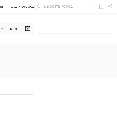
ии
Сад и огород
Товары для дачи
рь погоды