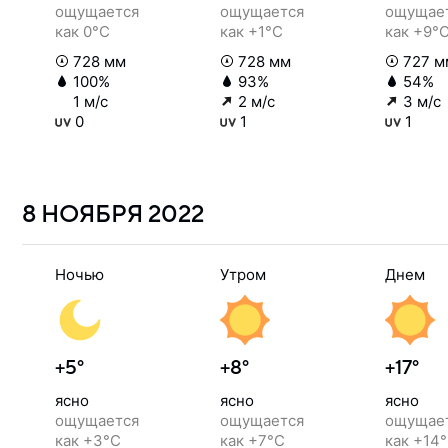
ощущается
ощущается
ощущае
как 0°C
как +1°C
как +9°
728 мм
728 мм
727 м
100%
93%
54%
1 м/с
2 м/с
3 м/с
0
1
1
8 НОЯБРЯ
2022
Ночью
Утром
Днем
+5°
+8°
+17°
ясно
ясно
ясно
ощущается
ощущается
ощущае
как +3°C
как +7°C
как +14