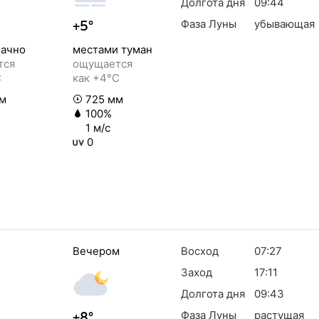
Долгота дня
09:44
Фаза Луны
убывающая
+5°
ачно
местами туман
тся
ощущается
C
как +4°C
м
725 мм
100%
1 м/с
0
Вечером
Восход
07:27
Заход
17:11
Долгота дня
09:43
Фаза Луны
растущая
+8°