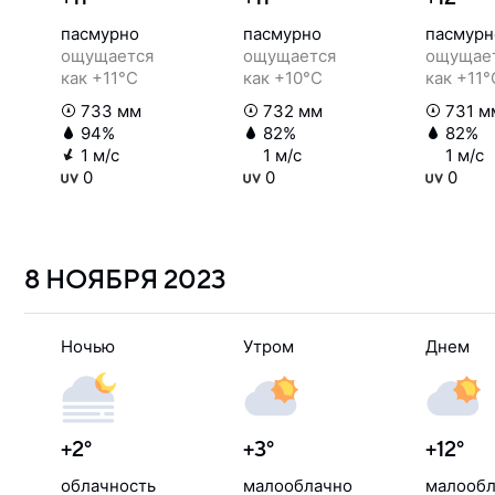
пасмурно
пасмурно
пасмурн
ощущается
ощущается
ощущае
как +11°C
как +10°C
как +11°
733 мм
732 мм
731 м
94%
82%
82%
1 м/с
1 м/с
1 м/с
0
0
0
8 НОЯБРЯ
2023
Ночью
Утром
Днем
+2°
+3°
+12°
облачность
малооблачно
малообл