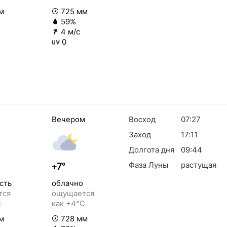
м
725 мм
59%
4 м/с
0
Вечером
Восход
07:27
Заход
17:11
Долгота дня
09:44
Фаза Луны
растущая
+7°
сть
облачно
тся
ощущается
C
как +4°C
м
728 мм