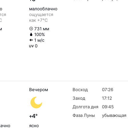
о
малооблачно
тся
ощущается
C
как +7°C
м
731 мм
100%
1 м/с
0
Вечером
Восход
07:26
Заход
17:12
Долгота дня
09:45
Фаза Луны
убывающая
+4°
ачно
ясно