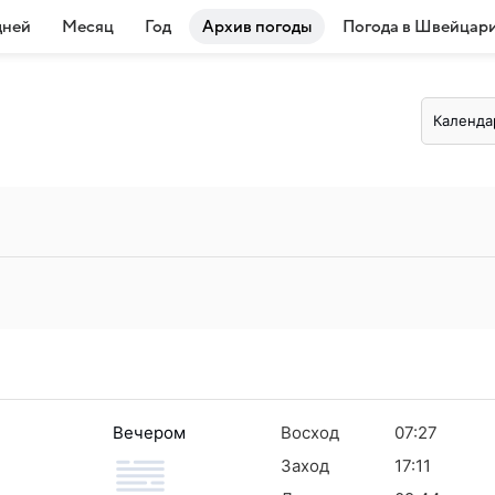
дней
Месяц
Год
Архив погоды
Погода в Швейцар
Календа
Вечером
Восход
07:27
Заход
17:11