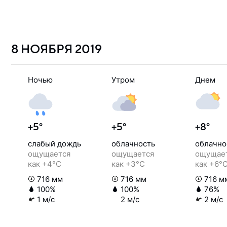
8 НОЯБРЯ
2019
Ночью
Утром
Днем
+5°
+5°
+8°
слабый дождь
облачность
облачно
ощущается
ощущается
ощущае
как +4°C
как +3°C
как +6°
716 мм
716 мм
716 м
100%
100%
76%
1 м/с
2 м/с
2 м/с