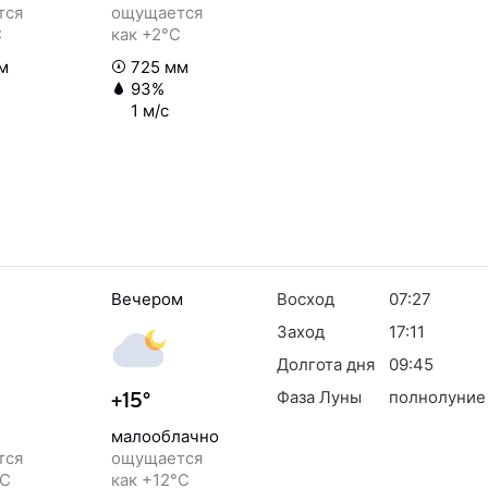
тся
ощущается
C
как +2°C
м
725 мм
93%
1 м/с
Вечером
Восход
07:27
Заход
17:11
Долгота дня
09:45
Фаза Луны
полнолуние
+15°
малооблачно
тся
ощущается
°C
как +12°C