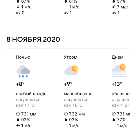
87%
81%
57%
1 м/с
1 м/с
7 м/с
0
1
1
8 НОЯБРЯ
2020
Ночью
Утром
Днем
+8°
+9°
+13°
слабый дождь
малооблачно
облачно
ощущается
ощущается
ощущае
как +7°C
как +8°C
как +12
731 мм
732 мм
731 м
93%
93%
77%
1 м/с
1 м/с
1 м/с