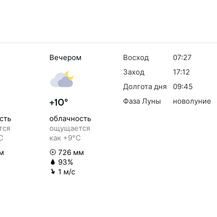
Вечером
Восход
07:27
Заход
17:12
Долгота дня
09:45
Фаза Луны
новолуние
+10°
сть
облачность
тся
ощущается
C
как +9°C
м
726 мм
93%
1 м/с