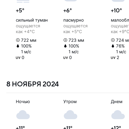
+5°
+6°
+10°
сильный туман
пасмурно
малообл
ощущается
ощущается
ощущае
как +4°C
как +5°C
как +9°
722 мм
723 мм
724 м
100%
100%
76%
1 м/с
1 м/с
1 м/с
0
0
2
8 НОЯБРЯ
2024
Ночью
Утром
Днем
+11°
+11°
+12°