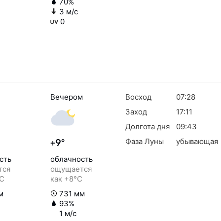
70%
3 м/с
0
Вечером
Восход
07:28
Заход
17:11
Долгота дня
09:43
Фаза Луны
убывающая
+9°
сть
облачность
тся
ощущается
°C
как +8°C
м
731 мм
93%
1 м/с