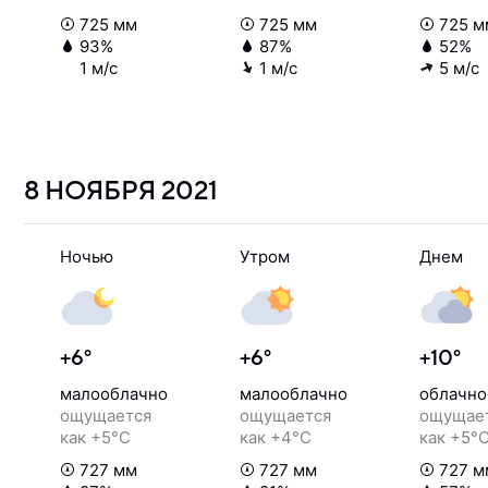
725 мм
725 мм
725 м
93%
87%
52%
1 м/с
1 м/с
5 м/с
8 НОЯБРЯ
2021
Ночью
Утром
Днем
+6°
+6°
+10°
малооблачно
малооблачно
облачно
ощущается
ощущается
ощущае
как +5°C
как +4°C
как +5°
727 мм
727 мм
727 м