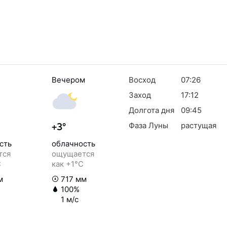
Вечером
Восход
07:26
Заход
17:12
Долгота дня
09:45
Фаза Луны
растущая
+3°
сть
облачность
тся
ощущается
C
как +1°C
м
717 мм
100%
1 м/с