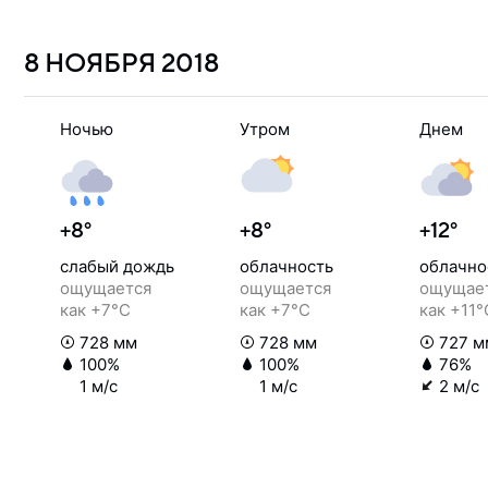
8 НОЯБРЯ
2018
Ночью
Утром
Днем
+8°
+8°
+12°
слабый дождь
облачность
облачно
ощущается
ощущается
ощущае
как +7°C
как +7°C
как +11°
728 мм
728 мм
727 м
100%
100%
76%
1 м/с
1 м/с
2 м/с