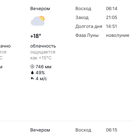
Вечером
Восход
06:14
Заход
21:05
Долгота дня
14:51
Фаза Луны
новолуние
+18°
ачно
облачность
тся
ощущается
°C
как +15°C
м
746 мм
49%
4 м/с
Вечером
Восход
06:15