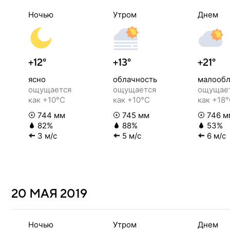
Ночью
Утром
Днем
+12°
+13°
+21°
ясно
облачность
малообл
ощущается
ощущается
ощущае
как +10°C
как +10°C
как +18
744 мм
745 мм
746 м
82%
88%
53%
3 м/с
5 м/с
6 м/с
20 МАЯ
2019
Ночью
Утром
Днем