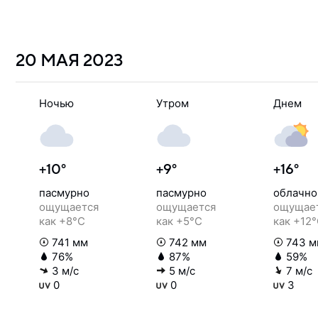
20 МАЯ
2023
Ночью
Утром
Днем
+10°
+9°
+16°
пасмурно
пасмурно
облачно
ощущается
ощущается
ощущае
как +8°C
как +5°C
как +12
741 мм
742 мм
743 м
76%
87%
59%
3 м/с
5 м/с
7 м/с
0
0
3