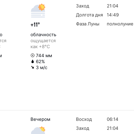
Заход
21:04
Долгота дня
14:49
Фаза Луны
полнолуние
+11°
о
облачность
тся
ощущается
C
как +8°C
м
744 мм
62%
3 м/с
Вечером
Восход
06:14
Заход
21:04