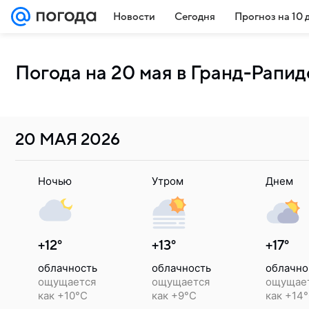
Новости
Сегодня
Прогноз на 10 
Погода на 20 мая в Гранд-Рапид
20 МАЯ
2026
Ночью
Утром
Днем
+12°
+13°
+17°
облачность
облачность
облачно
ощущается
ощущается
ощущае
как +10°C
как +9°C
как +14