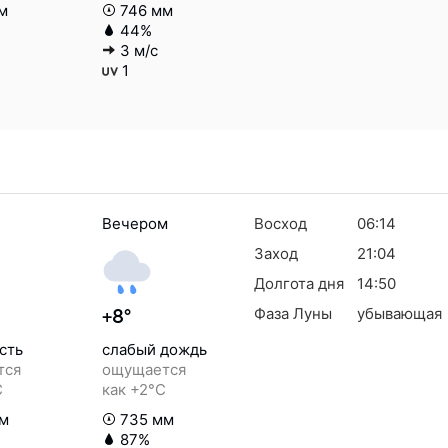
м
746 мм
44%
3 м/с
1
Вечером
Восход
06:14
Заход
21:04
Долгота дня
14:50
Фаза Луны
убывающая
+8°
сть
слабый дождь
тся
ощущается
C
как +2°C
м
735 мм
87%