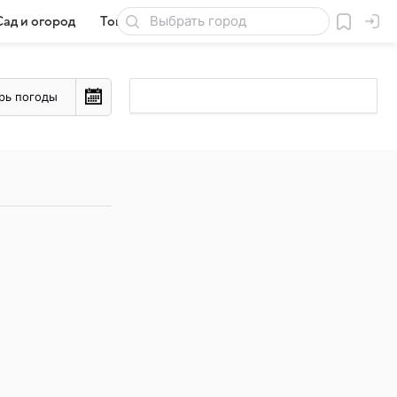
Сад и огород
Товары для дачи
рь погоды