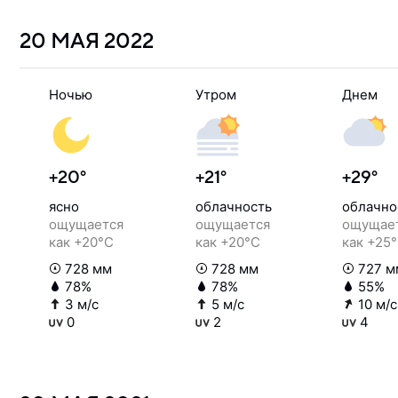
20 МАЯ
2022
Ночью
Утром
Днем
+20°
+21°
+29°
ясно
облачность
облачно
ощущается
ощущается
ощущае
как +20°C
как +20°C
как +25
728 мм
728 мм
727 м
78%
78%
55%
3 м/с
5 м/с
10 м/с
0
2
4