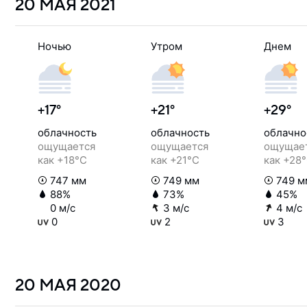
20 МАЯ
2021
Ночью
Утром
Днем
+17°
+21°
+29°
облачность
облачность
облачно
ощущается
ощущается
ощущае
как +18°C
как +21°C
как +28
747 мм
749 мм
749 м
88%
73%
45%
0 м/с
3 м/с
4 м/с
0
2
3
20 МАЯ
2020