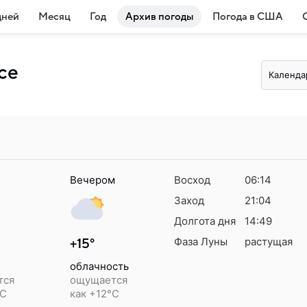
дней
Месяц
Год
Архив погоды
Погода в США
се
Календа
Вечером
Восход
06:14
Заход
21:04
Долгота дня
14:49
Фаза Луны
растущая
+15°
облачность
тся
ощущается
°C
как +12°C