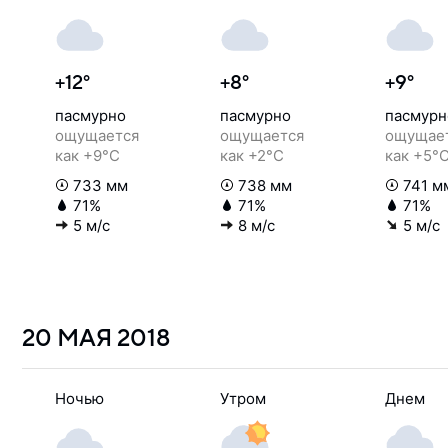
+12°
+8°
+9°
пасмурно
пасмурно
пасмурн
ощущается
ощущается
ощущае
как +9°C
как +2°C
как +5°
733 мм
738 мм
741 м
71%
71%
71%
5 м/с
8 м/с
5 м/с
20 МАЯ
2018
Ночью
Утром
Днем