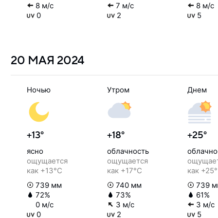
8 м/с
7 м/с
8 м/с
0
2
5
20 МАЯ
2024
Ночью
Утром
Днем
+13°
+18°
+25°
ясно
облачность
облачно
ощущается
ощущается
ощущае
как +13°C
как +17°C
как +25
739 мм
740 мм
739 м
72%
73%
61%
0 м/с
3 м/с
3 м/с
0
2
5