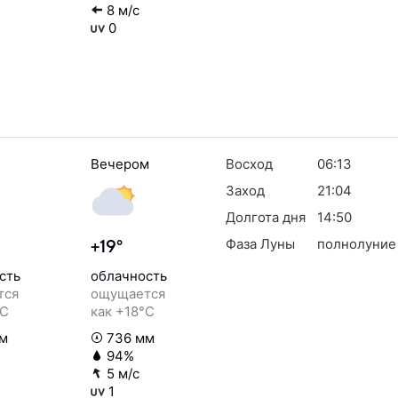
8 м/с
0
Вечером
Восход
06:13
Заход
21:04
Долгота дня
14:50
Фаза Луны
полнолуние
+19°
сть
облачность
тся
ощущается
°C
как +18°C
м
736 мм
94%
5 м/с
1