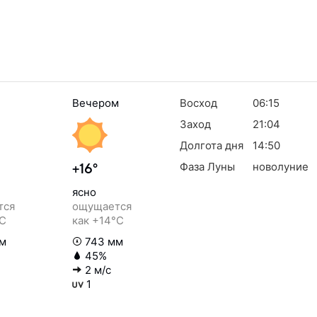
Вечером
Восход
06:15
Заход
21:04
Долгота дня
14:50
Фаза Луны
новолуние
+16°
ясно
тся
ощущается
°C
как +14°C
м
743 мм
45%
2 м/с
1