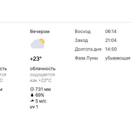
Вечером
Восход
06:14
Заход
21:04
Долгота дня
14:50
Фаза Луны
убывающая
+23°
сть
облачность
тся
ощущается
°C
как +22°C
м
731 мм
69%
5 м/с
1