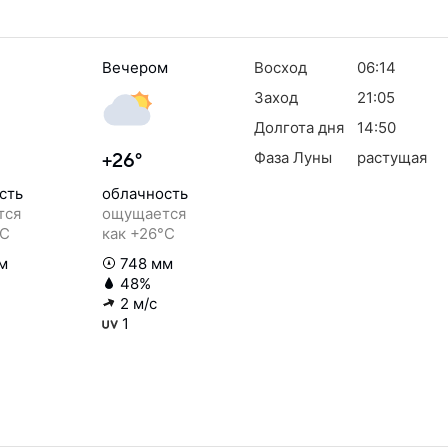
Вечером
Восход
06:14
Заход
21:05
Долгота дня
14:50
Фаза Луны
растущая
+26°
сть
облачность
тся
ощущается
°C
как +26°C
м
748 мм
48%
2 м/с
1