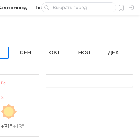
Сад и огород
Товары для дачи
Г
СЕН
ОКТ
НОЯ
ДЕК
Вс
3
+31°
+13°