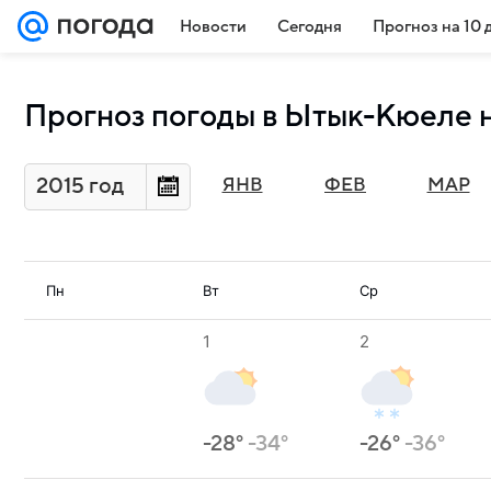
Новости
Сегодня
Прогноз на 10 
Прогноз погоды в Ытык-Кюеле н
2015 год
ЯНВ
ФЕВ
МАР
Пн
Вт
Ср
1
2
-28°
-34°
-26°
-36°