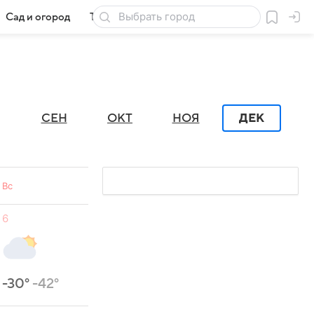
Сад и огород
Товары для дачи
СЕН
ОКТ
НОЯ
ДЕК
Вс
6
-30°
-42°