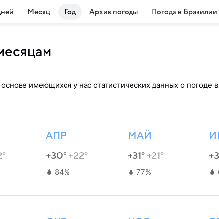
дней
Месяц
Год
Архив погоды
Погода в Бразилии
 месяцам
 основе имеющихся у нас статистических данных о погоде в
АПР
МАЙ
И
2°
+30°
+22°
+31°
+21°
+
84%
77%