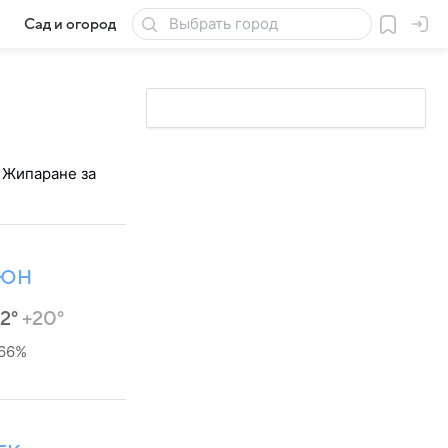
Сад и огород
Товары для дачи
 Жипаране за
ЮН
32°
+20°
66%