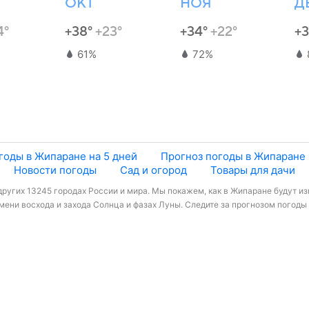
ОКТ
НОЯ
Д
4°
+38°
+23°
+34°
+22°
+
61%
72%
годы в Жипаране на 5 дней
Прогноз погоды в Жипаране 
Новости погоды
Сад и огород
Товары для дачи
ругих 13245 городах России и мира. Мы покажем, как в Жипаране будут из
ени восхода и захода Солнца и фазах Луны. Следите за прогнозом погоды 