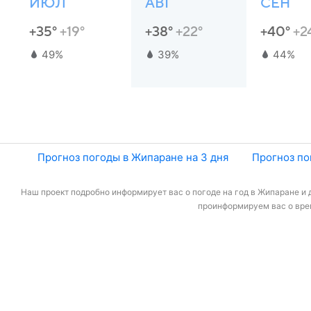
ИЮЛ
АВГ
СЕН
+35°
+19°
+38°
+22°
+40°
+2
49%
39%
44%
Прогноз погоды в Жипаране на 3 дня
Прогноз по
Наш проект подробно информирует вас о погоде на год в Жипаране и д
проинформируем вас о врем