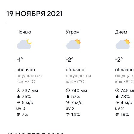
19 НОЯБРЯ
2021
Ночью
Утром
Днем
-1°
-2°
-2°
облачно
облачно
облачно
ощущается
ощущается
ощущае
как -7°C
как -7°C
как -8°C
737 мм
740 мм
745 м
75%
57%
73%
5 м/с
7 м/с
4 м/с
0
2
2
7%
14%
19%