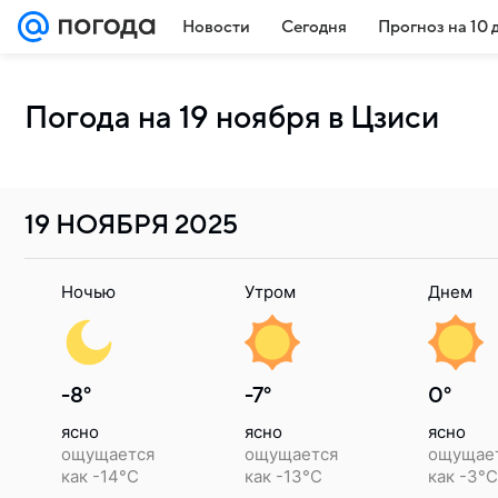
Новости
Сегодня
Прогноз на 10 
Погода на 19 ноября в Цзиси
19 НОЯБРЯ
2025
Ночью
Утром
Днем
-8°
-7°
0°
ясно
ясно
ясно
ощущается
ощущается
ощущае
как -14°C
как -13°C
как -3°C