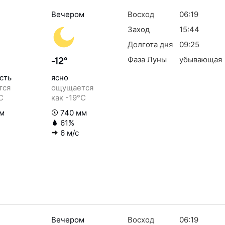
Вечером
Восход
06:19
Заход
15:44
Долгота дня
09:25
Фаза Луны
убывающая
-12°
сть
ясно
тся
ощущается
C
как -19°C
м
740 мм
61%
6 м/с
Вечером
Восход
06:19