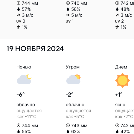
744 мм
740 мм
742 м
57%
58%
48%
3 м/с
5 м/с
3 м/с
0
1
2
1%
1%
19 НОЯБРЯ
2024
Ночью
Утром
Днем
-6°
-2°
+1°
облачно
облачно
ясно
ощущается
ощущается
ощущае
как -11°C
как -5°C
как -2°C
744 мм
743 мм
742 м
55%
62%
42%