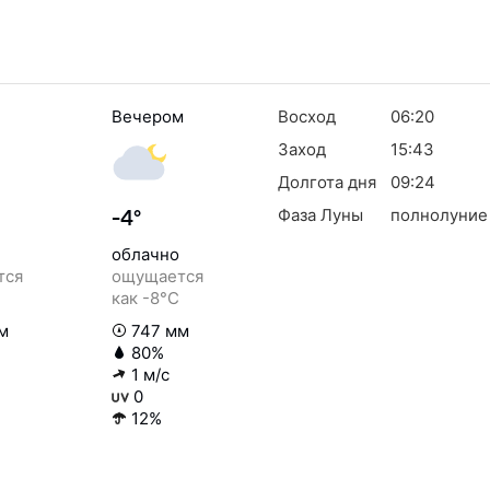
Вечером
Восход
06:20
Заход
15:43
Долгота дня
09:24
Фаза Луны
полнолуние
-4°
облачно
тся
ощущается
как -8°C
м
747 мм
80%
1 м/с
0
12%