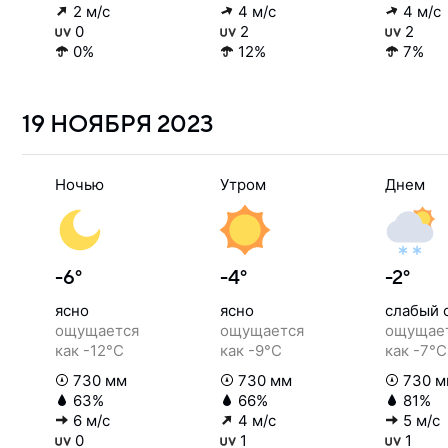
2 м/с
4 м/с
4 м/с
0
2
2
0%
12%
7%
19 НОЯБРЯ
2023
Ночью
Утром
Днем
-6°
-4°
-2°
ясно
ясно
слабый 
ощущается
ощущается
ощущае
как -12°C
как -9°C
как -7°C
730 мм
730 мм
730 м
63%
66%
81%
6 м/с
4 м/с
5 м/с
0
1
1