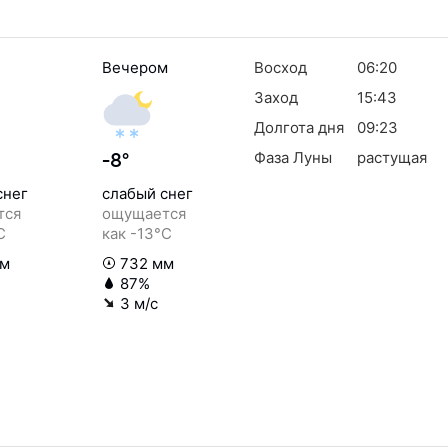
Вечером
Восход
06:20
Заход
15:43
Долгота дня
09:23
Фаза Луны
растущая
-8°
снег
слабый снег
тся
ощущается
C
как -13°C
мм
732 мм
87%
3 м/с