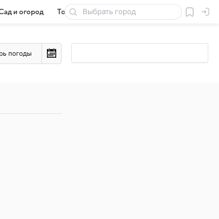
Сад и огород
Товары для дачи
рь погоды