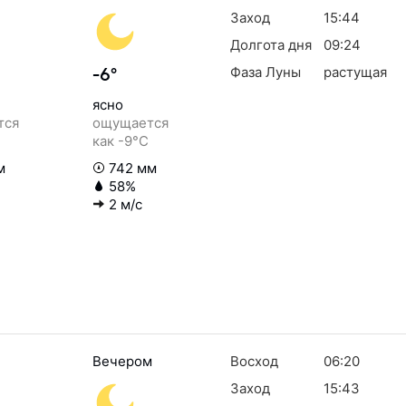
Заход
15:44
Долгота дня
09:24
Фаза Луны
растущая
-6°
ясно
тся
ощущается
как -9°C
м
742 мм
58%
2 м/с
Вечером
Восход
06:20
Заход
15:43