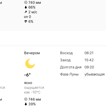
м
740 мм
66%
2 м/с
0
6%
Вечером
Восход
06:21
Заход
15:42
Долгота дня
09:20
Фаза Луны
убывающая
-6°
ясно
тся
ощущается
как -10°C
м
746 мм
39%