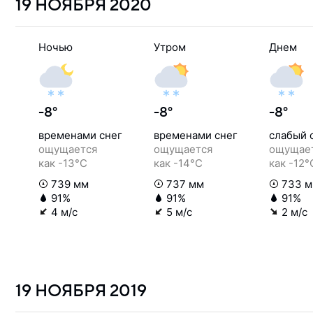
19 НОЯБРЯ
2020
Ночью
Утром
Днем
-8°
-8°
-8°
временами снег
временами снег
слабый 
ощущается
ощущается
ощущае
как -13°C
как -14°C
как -12°
739 мм
737 мм
733 
91%
91%
91%
4 м/с
5 м/с
2 м/с
19 НОЯБРЯ
2019