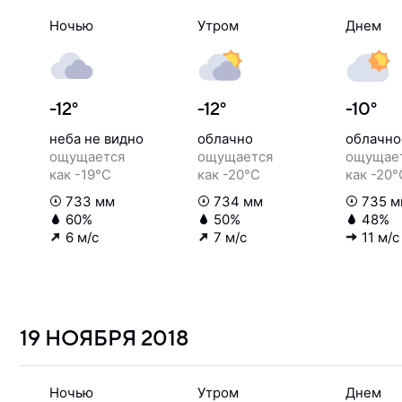
Ночью
Утром
Днем
-12°
-12°
-10°
неба не видно
облачно
облачно
ощущается
ощущается
ощущае
как -19°C
как -20°C
как -20°
733 мм
734 мм
735 м
60%
50%
48%
6 м/с
7 м/с
11 м/с
19 НОЯБРЯ
2018
Ночью
Утром
Днем