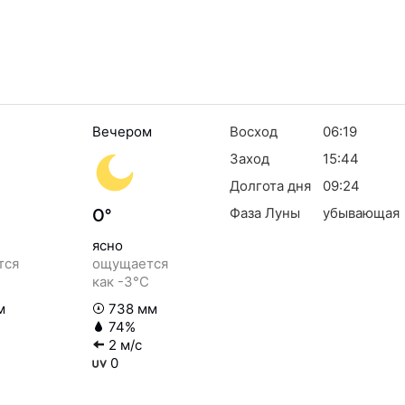
Вечером
Восход
06:19
Заход
15:44
Долгота дня
09:24
Фаза Луны
убывающая
0°
ясно
тся
ощущается
как -3°C
м
738 мм
74%
2 м/с
0