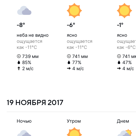
-8°
-6°
-1°
неба не видно
ясно
ясно
ощущается
ощущается
ощущае
как -11°C
как -11°C
как -6°C
739 мм
741 мм
741 м
85%
77%
47%
2 м/с
4 м/с
4 м/с
19 НОЯБРЯ
2017
Ночью
Утром
Днем