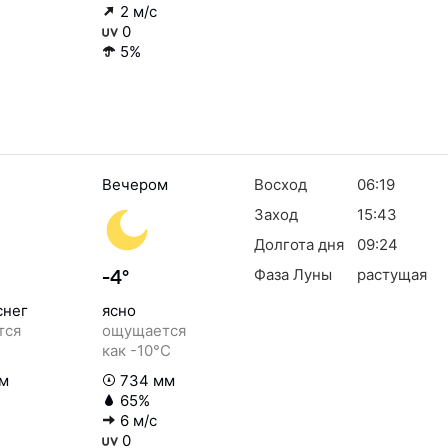
2 м/с
0
5%
Вечером
Восход
06:19
Заход
15:43
Долгота дня
09:24
Фаза Луны
растущая
-4°
снег
ясно
тся
ощущается
как -10°C
м
734 мм
65%
6 м/с
0