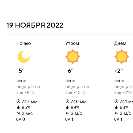
19 НОЯБРЯ
2022
Ночью
Утром
Днем
-5°
-6°
+2°
ясно
ясно
ясно
ощущается
ощущается
ощущае
как -9°C
как -10°C
как -2°C
747 мм
746 мм
741 м
85%
89%
66%
2 м/с
3 м/с
3 м/с
0
1
1