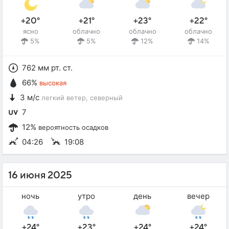
+20°
+21°
+23°
+22°
ясно
облачно
облачно
облачно
5%
5%
12%
14%
762 мм рт. ст.
66%
высокая
3 м/с
легкий ветер
, северный
7
12%
вероятность осадков
04:26
19:08
16 июня 2025
ночь
утро
день
вечер
+24°
+23°
+24°
+24°