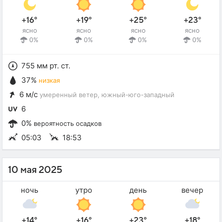
+16°
+19°
+25°
+23°
ясно
ясно
ясно
ясно
0%
0%
0%
0%
755 мм рт. ст.
37%
низкая
6 м/с
умеренный ветер
, южный-юго-западный
6
0%
вероятность осадков
05:03
18:53
10 мая 2025
ночь
утро
день
вечер
+14°
+16°
+23°
+18°