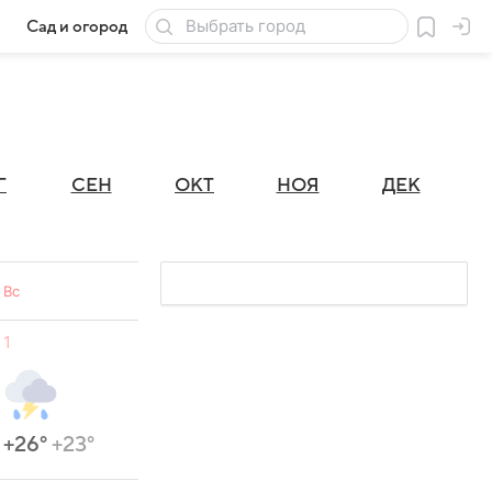
Сад и огород
Товары для дачи
Г
СЕН
ОКТ
НОЯ
ДЕК
Вс
1
+26°
+23°