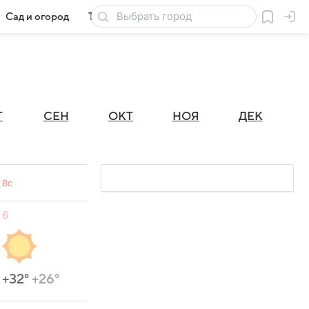
Сад и огород
Товары для дачи
Г
СЕН
ОКТ
НОЯ
ДЕК
Вс
6
+32°
+26°