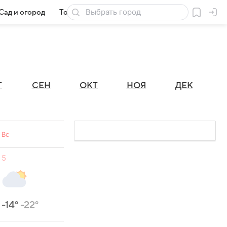
Сад и огород
Товары для дачи
Г
СЕН
ОКТ
НОЯ
ДЕК
Вс
5
-14°
-22°