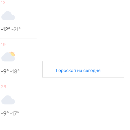
12
-12°
-21°
19
Гороскоп на сегодня
-9°
-18°
26
-9°
-17°