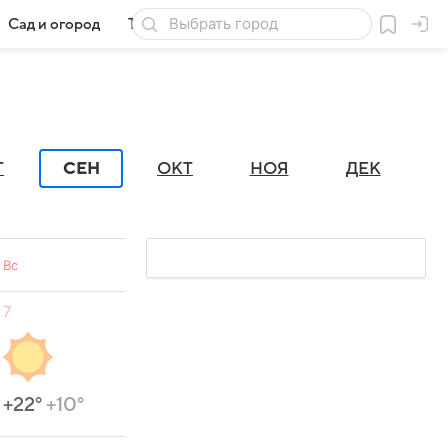
Сад и огород
Товары для дачи
Г
СЕН
ОКТ
НОЯ
ДЕК
Вс
7
+22°
+10°