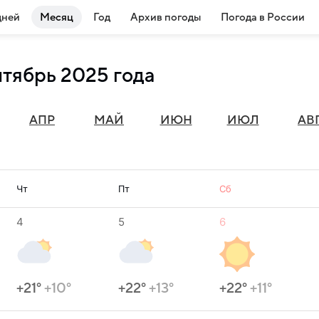
дней
Месяц
Год
Архив погоды
Погода в России
нтябрь 2025 года
АПР
МАЙ
ИЮН
ИЮЛ
АВ
Чт
Пт
Сб
4
5
6
+21°
+10°
+22°
+13°
+22°
+11°