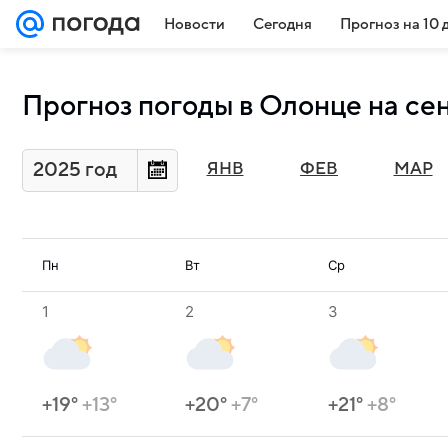
Новости
Сегодня
Прогноз на 10 
Прогноз погоды в Олонце на се
2025 год
ЯНВ
ФЕВ
МАР
Пн
Вт
Ср
1
2
3
+19°
+13°
+20°
+7°
+21°
+8°