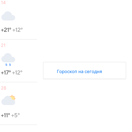
14
+21°
+12°
21
Гороскоп на сегодня
+17°
+12°
28
+11°
+5°