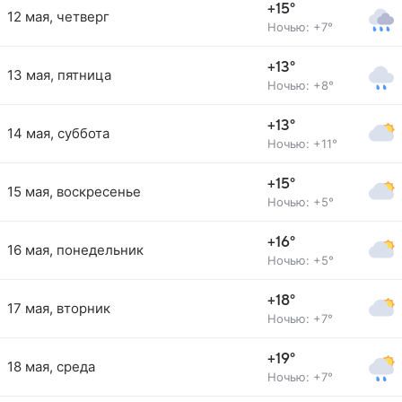
+15°
12 мая, четверг
Ночью: +7°
+13°
13 мая, пятница
Ночью: +8°
+13°
14 мая, суббота
Ночью: +11°
+15°
15 мая, воскресенье
Ночью: +5°
+16°
16 мая, понедельник
Ночью: +5°
+18°
17 мая, вторник
Ночью: +7°
+19°
18 мая, среда
Ночью: +7°