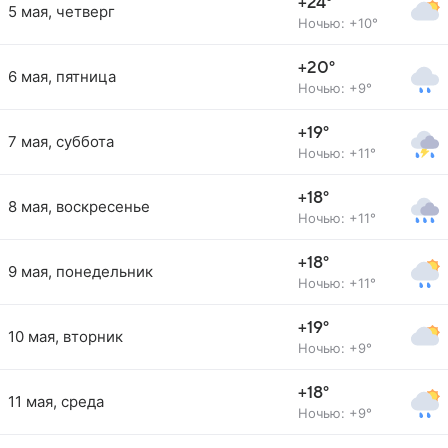
+24°
5 мая, четверг
Ночью: +10°
+20°
6 мая, пятница
Ночью: +9°
+19°
7 мая, суббота
Ночью: +11°
+18°
8 мая, воскресенье
Ночью: +11°
+18°
9 мая, понедельник
Ночью: +11°
+19°
10 мая, вторник
Ночью: +9°
+18°
11 мая, среда
Ночью: +9°