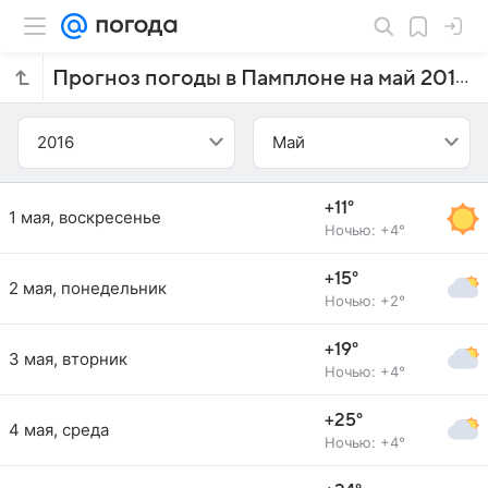
Прогноз погоды в Памплоне на май 2016 года
2016
Май
+11°
1 мая, воскресенье
Ночью: +4°
+15°
2 мая, понедельник
Ночью: +2°
+19°
3 мая, вторник
Ночью: +4°
+25°
4 мая, среда
Ночью: +4°