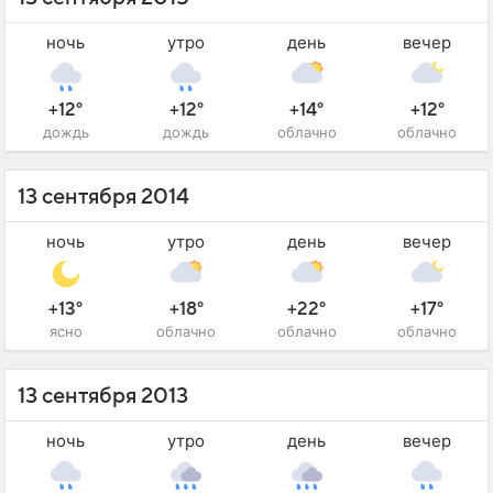
ночь
утро
день
вечер
+12°
+12°
+14°
+12°
дождь
дождь
облачно
облачно
13 сентября 2014
ночь
утро
день
вечер
+13°
+18°
+22°
+17°
ясно
облачно
облачно
облачно
13 сентября 2013
ночь
утро
день
вечер