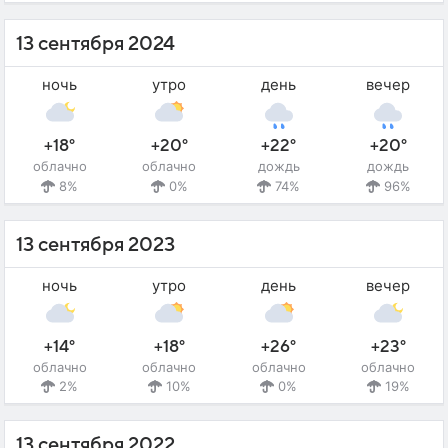
13 сентября 2024
ночь
утро
день
вечер
+18°
+20°
+22°
+20°
облачно
облачно
дождь
дождь
8%
0%
74%
96%
13 сентября 2023
ночь
утро
день
вечер
+14°
+18°
+26°
+23°
облачно
облачно
облачно
облачно
2%
10%
0%
19%
13 сентября 2022