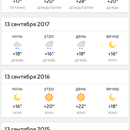
+17°
+20°
+24°
+20°
облачно
дождь/гроза
дождь/гроза
дождь
13 сентября 2017
ночь
утро
день
вечер
+18°
+16°
+18°
+16°
дождь
дождь
дождь
ясно
13 сентября 2016
ночь
утро
день
вечер
+16°
+20°
+22°
+18°
ясно
ясно
ясно
ясно
13 сентября 2015