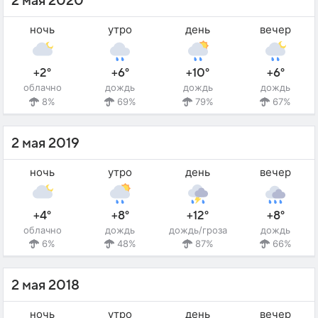
2 мая 2020
ночь
утро
день
вечер
+2°
+6°
+10°
+6°
облачно
дождь
дождь
дождь
8%
69%
79%
67%
2 мая 2019
ночь
утро
день
вечер
+4°
+8°
+12°
+8°
облачно
дождь
дождь/гроза
дождь
6%
48%
87%
66%
2 мая 2018
ночь
утро
день
вечер