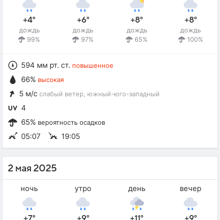
+4°
+6°
+8°
+8°
дождь
дождь
дождь
дождь
99%
97%
65%
100%
594 мм рт. ст.
повышенное
66%
высокая
5 м/с
слабый ветер
, южный-юго-западный
4
65%
вероятность осадков
05:07
19:05
2 мая 2025
ночь
утро
день
вечер
+7°
+9°
+11°
+9°