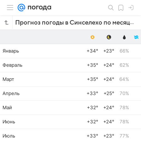
Прогноз погоды в Синселехо по месяцам
Январь
+34°
+23°
66%
Февраль
+35°
+24°
62%
Март
+35°
+24°
64%
Апрель
+33°
+25°
70%
Май
+32°
+24°
78%
Июнь
+32°
+24°
78%
Июль
+33°
+23°
77%