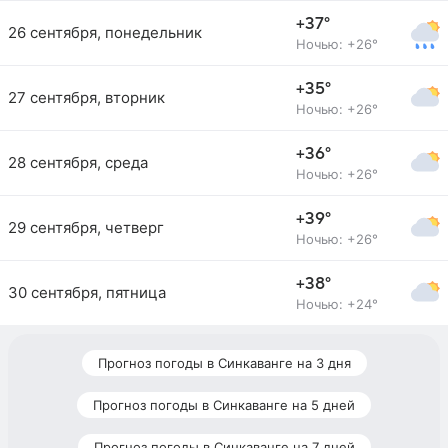
+37°
26 сентября, понедельник
Ночью: +26°
+35°
27 сентября, вторник
Ночью: +26°
+36°
28 сентября, среда
Ночью: +26°
+39°
29 сентября, четверг
Ночью: +26°
+38°
30 сентября, пятница
Ночью: +24°
Прогноз погоды в Синкаванге на 3 дня
Прогноз погоды в Синкаванге на 5 дней
Прогноз погоды в Синкаванге на 7 дней