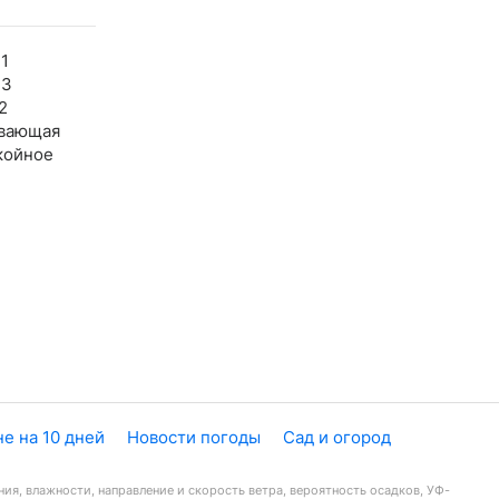
1
43
2
вающая
койное
е на 10 дней
Новости погоды
Сад и огород
ия, влажности, направление и скорость ветра, вероятность осадков, УФ-