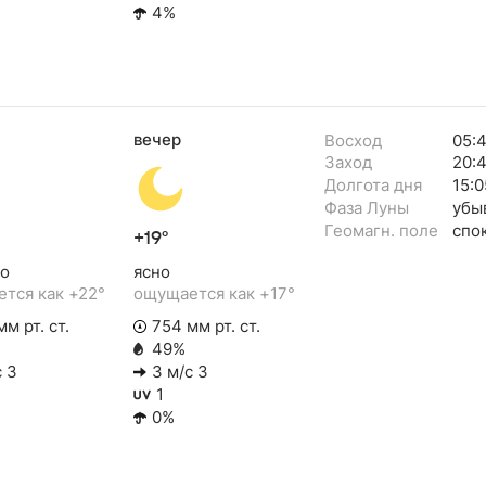
4%
вечер
Восход
05:
Заход
20:
Долгота дня
15:0
Фаза Луны
убы
Геомагн. поле
спо
+19°
о
ясно
тся как +22°
ощущается как +17°
м рт. ст.
754 мм рт. ст.
49%
с З
3 м/с З
1
0%