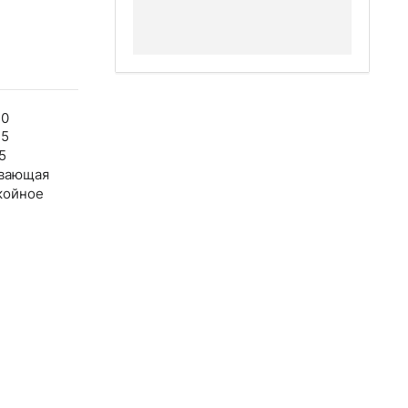
40
45
5
вающая
койное