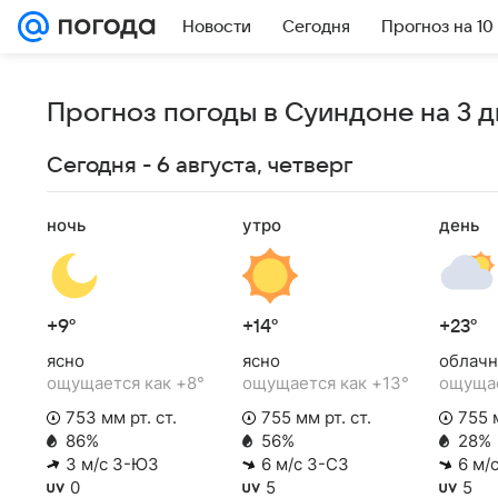
Новости
Сегодня
Прогноз на 10
Прогноз погоды в Суиндоне на 3 д
Сегодня - 6 августа, четверг
ночь
утро
день
+9°
+14°
+23°
ясно
ясно
облачн
ощущается как +8°
ощущается как +13°
ощущае
753 мм рт. ст.
755 мм рт. ст.
755 м
86%
56%
28%
3 м/с З-ЮЗ
6 м/с З-СЗ
6 м/
0
5
5