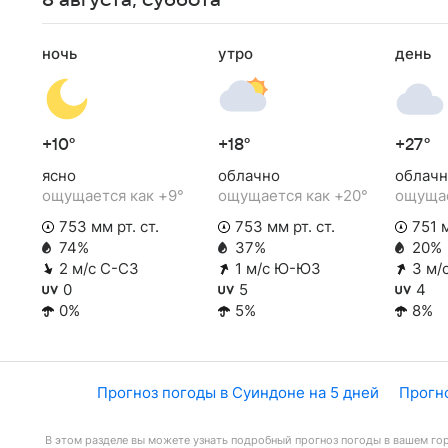
8 августа, суббота
ночь
утро
день
+10°
+18°
+27°
ясно
облачно
облачн
ощущается как +9°
ощущается как +20°
ощущае
753 мм рт. ст.
753 мм рт. ст.
751 м
74%
37%
20%
2 м/с С-СЗ
1 м/с Ю-ЮЗ
3 м/
0
5
4
0%
5%
8%
Прогноз погоды в Суиндоне на 5 дней
Прогно
В этом разделе вы можете узнать подробный прогноз погоды в вашем гор