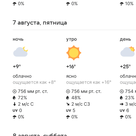
0%
0%
10%
7 августа, пятница
ночь
утро
день
+9°
+16°
+25°
облачно
ясно
облачн
ощущается как +8°
ощущается как +16°
ощущае
756 мм рт. ст.
756 мм рт. ст.
754 м
72%
48%
23%
2 м/с С
2 м/с СЗ
3 м/
0
5
6
0%
0%
0%