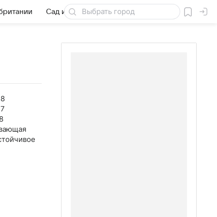
обритании
Сад и огород
Товары для дачи
38
47
8
вающая
стойчивое