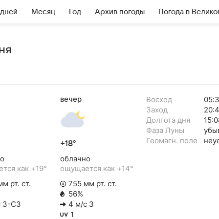
 дней
Месяц
Год
Архив погоды
Погода в Велик
ня
вечер
Восход
05:
Заход
20:
Долгота дня
15:0
Фаза Луны
убы
Геомагн. поле
неу
+18°
о
облачно
тся как +19°
ощущается как +14°
м рт. ст.
755 мм рт. ст.
56%
с З-СЗ
4 м/с З
1