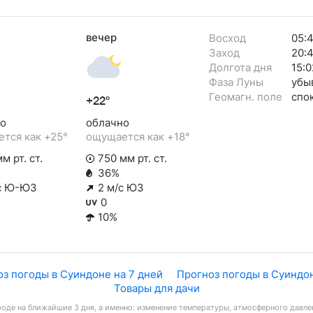
вечер
Восход
05:4
Заход
20:
Долгота дня
15:0
Фаза Луны
убы
Геомагн. поле
спо
+22°
о
облачно
тся как +25°
ощущается как +18°
м рт. ст.
750 мм рт. ст.
36%
с Ю-ЮЗ
2 м/с ЮЗ
0
10%
з погоды в Суиндоне на 7 дней
Прогноз погоды в Суиндон
Товары для дачи
оде на ближайшие 3 дня, а именно: изменение температуры, атмосферного давлен