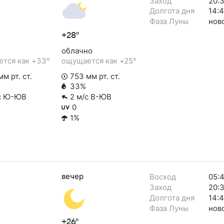
Заход
20:
Долгота дня
14:
Фаза Луны
нов
+28°
облачно
тся как +33°
ощущается как +25°
м рт. ст.
753 мм рт. ст.
33%
с Ю-ЮВ
2 м/с В-ЮВ
0
1%
вечер
Восход
05:
Заход
20:
Долгота дня
14:
Фаза Луны
нов
+26°