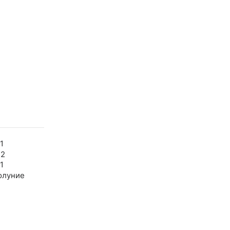
1
32
1
олуние