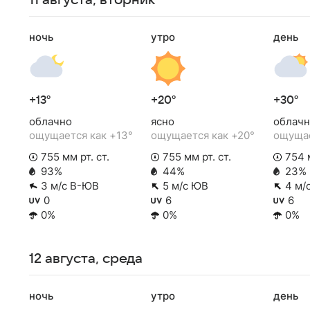
11 августа, вторник
ночь
утро
день
+13°
+20°
+30°
облачно
ясно
облачн
ощущается как +13°
ощущается как +20°
ощущае
755 мм рт. ст.
755 мм рт. ст.
754 м
93%
44%
23%
3 м/с В-ЮВ
5 м/с ЮВ
4 м/
0
6
6
0%
0%
0%
12 августа, среда
ночь
утро
день