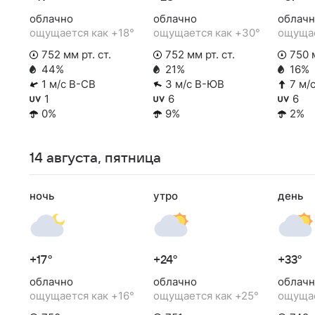
облачно
облачно
облачн
ощущается как +18°
ощущается как +30°
ощущае
752 мм рт. ст.
752 мм рт. ст.
750 м
44%
21%
16%
1 м/с В-СВ
3 м/с В-ЮВ
7 м/
1
6
6
0%
9%
2%
14 августа, пятница
ночь
утро
день
+17°
+24°
+33°
облачно
облачно
облачн
ощущается как +16°
ощущается как +25°
ощущае