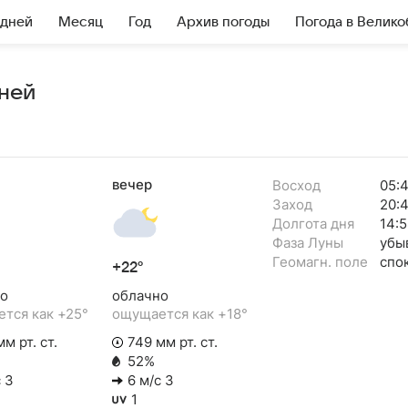
 дней
Месяц
Год
Архив погоды
Погода в Велик
дней
вечер
Восход
05:
Заход
20:
Долгота дня
14:5
Фаза Луны
убы
Геомагн. поле
спо
+22°
о
облачно
тся как +25°
ощущается как +18°
м рт. ст.
749 мм рт. ст.
52%
 З
6 м/с З
1