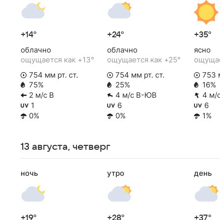
+14°
+24°
+35°
облачно
облачно
ясно
ощущается как +13°
ощущается как +25°
ощущае
754 мм рт. ст.
754 мм рт. ст.
753 м
75%
25%
16%
2 м/с В
4 м/с В-ЮВ
4 м/
1
6
6
0%
0%
1%
13 августа, четверг
ночь
утро
день
+19°
+28°
+37°