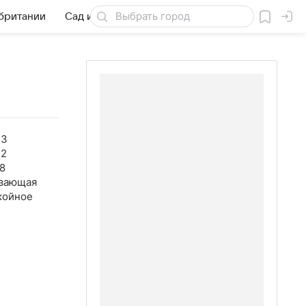
обритании
Сад и огород
Товары для дачи
43
42
8
вающая
койное