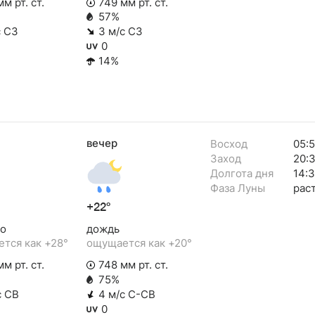
м рт. ст.
749 мм рт. ст.
57%
с СЗ
3 м/с СЗ
0
14%
вечер
Восход
05:
Заход
20:
Долгота дня
14:
Фаза Луны
рас
+22°
о
дождь
тся как +28°
ощущается как +20°
м рт. ст.
748 мм рт. ст.
75%
с СВ
4 м/с С-СВ
0