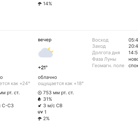
14%
вечер
Восход
05:
Заход
20:
Долгота дня
14:5
Фаза Луны
нов
Геомагн. поле
спо
+21°
о
облачно
тся как +24°
ощущается как +18°
м рт. ст.
753 мм рт. ст.
31%
с С-СЗ
3 м/с СВ
1
2%