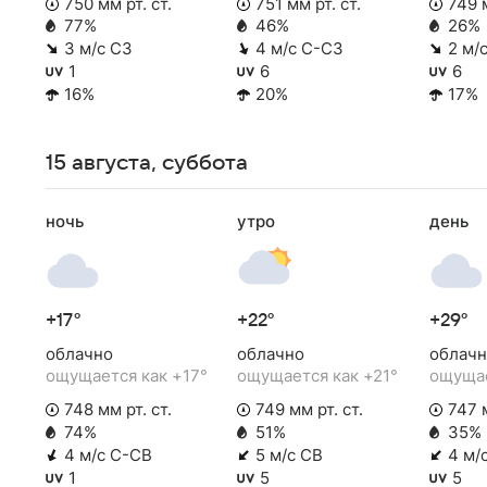
750 мм рт. ст.
751 мм рт. ст.
749 м
77%
46%
26%
3 м/с СЗ
4 м/с С-СЗ
2 м/
1
6
6
16%
20%
17%
15 августа, суббота
ночь
утро
день
+17°
+22°
+29°
облачно
облачно
облачн
ощущается как +17°
ощущается как +21°
ощущае
748 мм рт. ст.
749 мм рт. ст.
747 м
74%
51%
35%
4 м/с С-СВ
5 м/с СВ
4 м/
1
5
5