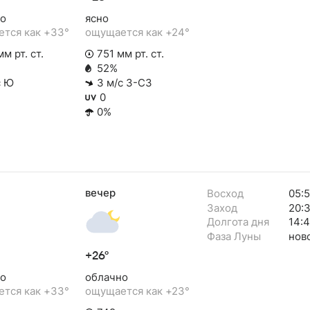
о
ясно
тся как +33°
ощущается как +24°
м рт. ст.
751 мм рт. ст.
52%
с Ю
3 м/с З-СЗ
0
0%
вечер
Восход
05:5
Заход
20:
Долгота дня
14:4
Фаза Луны
нов
+26°
о
облачно
тся как +33°
ощущается как +23°