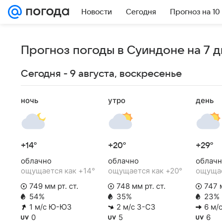
Новости
Сегодня
Прогноз на 10
Прогноз погоды в Суиндоне на 7 
Сегодня - 9 августа, воскресенье
ночь
утро
день
+14°
+20°
+29°
облачно
облачно
облачн
ощущается как +14°
ощущается как +20°
ощущае
749 мм рт. ст.
748 мм рт. ст.
747 м
54%
35%
23%
1 м/с Ю-ЮЗ
2 м/с З-СЗ
6 м/с
0
5
6