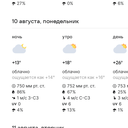
27%
0%
6%
10 августа, понедельник
ночь
утро
день
+13°
+18°
+26°
облачно
облачно
облачн
ощущается как +14°
ощущается как +16°
ощущае
750 мм рт. ст.
752 мм рт. ст.
753 м
86%
67%
25%
1 м/с З-СЗ
4 м/с С-СЗ
3 м/
0
6
6
4%
13%
1%