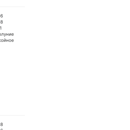
46
38
1
олуние
койное
48