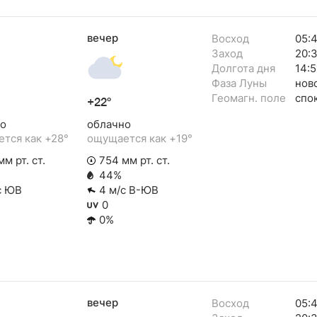
вечер
Восход
05:
Заход
20:
Долгота дня
14:5
Фаза Луны
нов
Геомагн. поле
спо
+22°
о
облачно
тся как +28°
ощущается как +19°
м рт. ст.
754 мм рт. ст.
44%
с ЮВ
4 м/с В-ЮВ
0
0%
вечер
Восход
05: