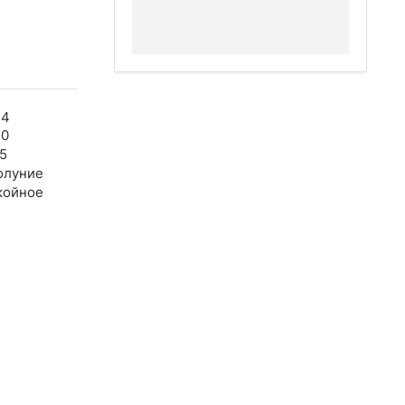
44
40
5
олуние
койное