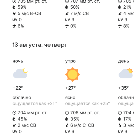
705 мм рт. ст.
707 мм рт. ст.
705 м
59%
50%
21%
5 м/с В-СВ
7 м/с СВ
4 м/
0
9
9
6%
0%
8%
13 августа, четверг
ночь
утро
день
+22°
+27°
+35°
облачно
ясно
облачн
ощущается как +21°
ощущается как +25°
ощущае
704 мм рт. ст.
706 мм рт. ст.
704 м
45%
35%
17%
2 м/с СВ
6 м/с С-СВ
3 м/
0
9
9