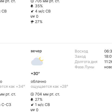
м рт. ст.
705 мм рт. ст.
35%
с СВ
4 м/с СВ
0
27%
вечер
Восход
06:
Заход
18:0
Долгота дня
11:2
Фаза Луны
нов
+30°
о
облачно
тся как +34°
ощущается как +28°
м рт. ст.
704 мм рт. ст.
27%
с С-СЗ
1 м/с СВ
0