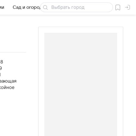
ии
Сад и огород
Товары для дачи
38
9
1
вающая
койное