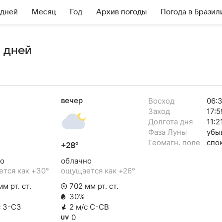
 дней
Месяц
Год
Архив погоды
Погода в Бразил
7 дней
вечер
Восход
06:
Заход
17:5
Долгота дня
11:2
Фаза Луны
убы
Геомагн. поле
спо
+28°
о
облачно
тся как +30°
ощущается как +26°
м рт. ст.
702 мм рт. ст.
30%
с З-СЗ
2 м/с С-СВ
0