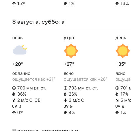
15%
1%
13%
8 августа, суббота
ночь
утро
день
+20°
+27°
+35°
облачно
ясно
ясно
ощущается как +21°
ощущается как +26°
ощущае
700 мм рт. ст.
703 мм рт. ст.
701 м
36%
26%
17%
2 м/с С-СВ
3 м/с С
5 м/
0
9
9
0%
4%
1%