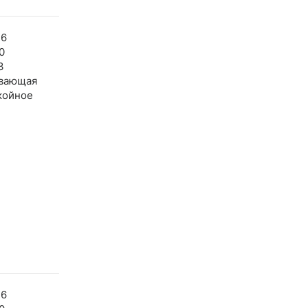
36
0
3
вающая
койное
36