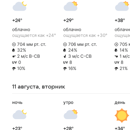
+24°
+29°
+38°
облачно
облачно
облачн
ощущается как +24°
ощущается как +30°
ощущае
704 мм рт. ст.
706 мм рт. ст.
705 м
32%
24%
14%
2 м/с В-СВ
3 м/с С-СВ
1 м/
0
8
8
10%
16%
21%
11 августа, вторник
ночь
утро
день
+23°
+28°
+34°