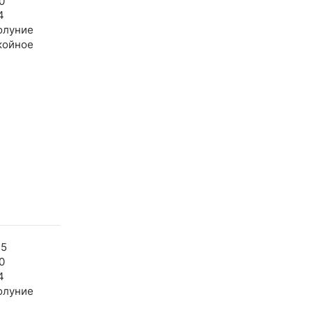
0
4
олуние
койное
35
0
4
олуние