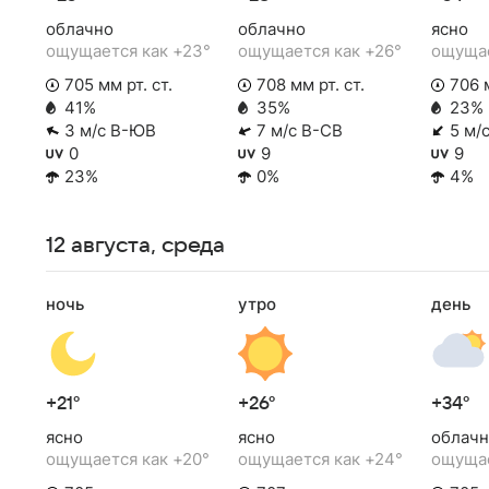
облачно
облачно
ясно
ощущается как +23°
ощущается как +26°
ощущае
705 мм рт. ст.
708 мм рт. ст.
706 м
41%
35%
23%
3 м/с В-ЮВ
7 м/с В-СВ
5 м/
0
9
9
23%
0%
4%
12 августа, среда
ночь
утро
день
+21°
+26°
+34°
ясно
ясно
облачн
ощущается как +20°
ощущается как +24°
ощущае