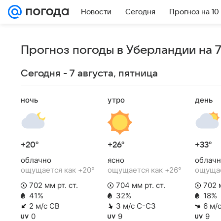
Новости
Сегодня
Прогноз на 10
Прогноз погоды в Уберландии на 
Сегодня - 7 августа, пятница
ночь
утро
день
+20°
+26°
+33°
облачно
ясно
облачн
ощущается как +20°
ощущается как +26°
ощущае
702 мм рт. ст.
704 мм рт. ст.
702 м
41%
32%
18%
2 м/с СВ
3 м/с С-СЗ
6 м/
0
9
9