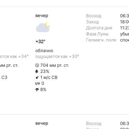
вечер
Восход
06:
Заход
18:0
Долгота дня
11:2
Фаза Луны
убы
Геомагн. поле
спо
+32°
облачно
тся как +34°
ощущается как +30°
м рт. ст.
704 мм рт. ст.
23%
с СЗ
1 м/с СВ
0
8%
вечер
Восход
06: