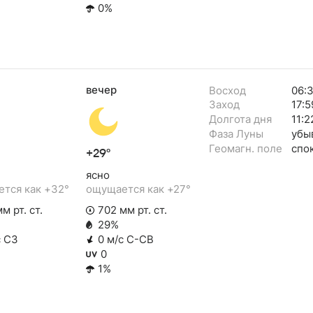
0%
вечер
Восход
06:
Заход
17:5
Долгота дня
11:2
Фаза Луны
убы
Геомагн. поле
спо
+29°
ясно
тся как +32°
ощущается как +27°
м рт. ст.
702 мм рт. ст.
29%
с СЗ
0 м/с С-СВ
0
1%