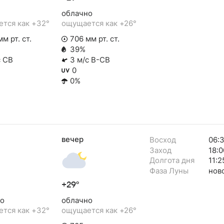
облачно
тся как +32°
ощущается как +26°
м рт. ст.
706 мм рт. ст.
39%
с СВ
3 м/с В-СВ
0
0%
вечер
Восход
06:
Заход
18:0
Долгота дня
11:2
Фаза Луны
нов
+29°
о
облачно
тся как +32°
ощущается как +26°