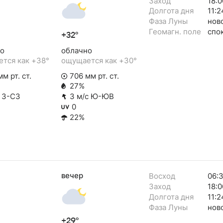
Заход
18:0
Долгота дня
11:2
Фаза Луны
нов
Геомагн. поле
спо
+32°
о
облачно
тся как +38°
ощущается как +30°
м рт. ст.
706 мм рт. ст.
27%
с З-СЗ
3 м/с Ю-ЮВ
0
22%
вечер
Восход
06:
Заход
18:0
Долгота дня
11:2
Фаза Луны
нов
+29°