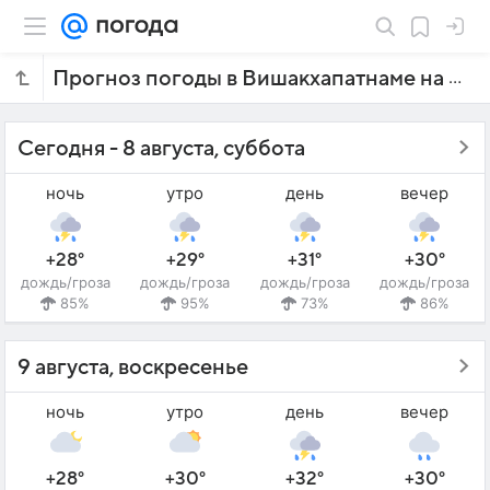
Прогноз погоды в Вишакхапатнаме на 5 дней
Сегодня - 8 августа, суббота
ночь
утро
день
вечер
+28°
+29°
+31°
+30°
дождь/гроза
дождь/гроза
дождь/гроза
дождь/гроза
85%
95%
73%
86%
9 августа, воскресенье
ночь
утро
день
вечер
+28°
+30°
+32°
+30°